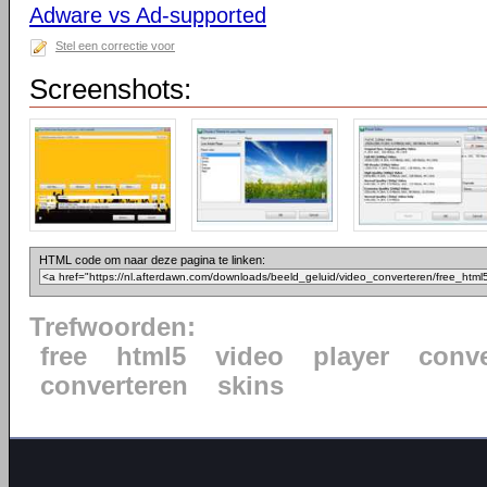
Adware vs Ad-supported
Stel een correctie voor
Screenshots:
HTML code om naar deze pagina te linken:
Trefwoorden:
free
html5
video
player
conve
converteren
skins