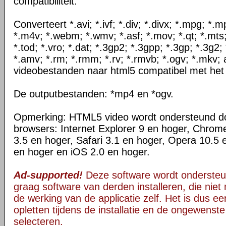
compatibiliteit.
Converteert *.avi; *.ivf; *.div; *.divx; *.mpg; *
*.m4v; *.webm; *.wmv; *.asf; *.mov; *.qt; *.mts
*.tod; *.vro; *.dat; *.3gp2; *.3gpp; *.3gp; *.3g2; 
*.amv; *.rm; *.rmm; *.rv; *.rmvb; *.ogv; *.mkv; 
videobestanden naar html5 compatibel met het
De outputbestanden: *mp4 en *ogv.
Opmerking: HTML5 video wordt ondersteund d
browsers: Internet Explorer 9 en hoger, Chrom
3.5 en hoger, Safari 3.1 en hoger, Opera 10.5 
en hoger en iOS 2.0 en hoger.
Ad-supported!
Deze software wordt ondersteu
graag software van derden installeren, die niet 
de werking van de applicatie zelf. Het is dus e
opletten tijdens de installatie en de ongewenste
selecteren.