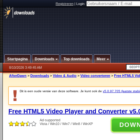
Registreren
|
Login:
Startpagina
Downloads
Top downloads
Meer
8/10/2026 3:49:45 AM
AfterDawn
>
Downloads
>
Video & Audio
>
Video converteren
>
Free HTML5 Vide
Dit is een oude versie van deze software. Je kunt ook de
v5.0.97.705 (laatste stabi
Free HTML5 Video Player and Converter v5.
Ad-supported
DOW
Vista / Win10 / Win7 / Win8 / WinXP