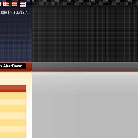
ssie
|
Nieuws2.nl