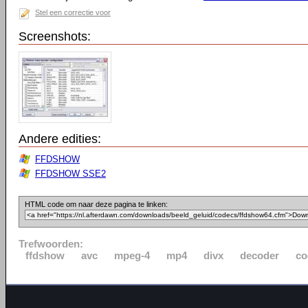
Stel een correctie voor
Screenshots:
Andere edities:
FFDSHOW
FFDSHOW SSE2
HTML code om naar deze pagina te linken:
Trefwoorden:
ffdshow
avc
mpeg-4
mp4
divx
decoder
co