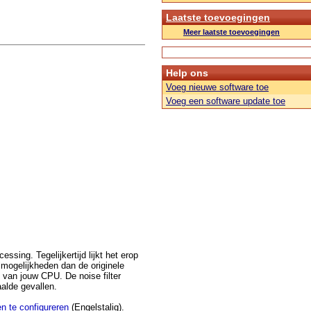
Laatste toevoegingen
Meer laatste toevoegingen
Help ons
Voeg nieuwe software toe
Voeg een software update toe
sing. Tegelijkertijd lijkt het erop
lmogelijkheden dan de originele
 van jouw CPU. De noise filter
aalde gevallen.
n te configureren
(Engelstalig).