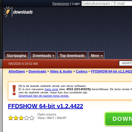
Registreren
|
Login:
Startpagina
Downloads
Top downloads
Meer
8/6/2026 6:19:02 AM
AfterDawn
>
Downloads
>
Video & Audio
>
Codecs
>
FFDSHOW 64-bit v1.2.442
Dit is de laatste stabiele versie van deze software.
Er is een nieuwere
beta verie
(
rev. 4533 (20140929)
) beschikbaar. De beta versie 
met de stabiele versie, maar kan dus onstabiel zijn.
Download hier de laatste beta versie.
FFDSHOW 64-bit v1.2.4422
Open source
DOW
Vista / Win7 / WinXP