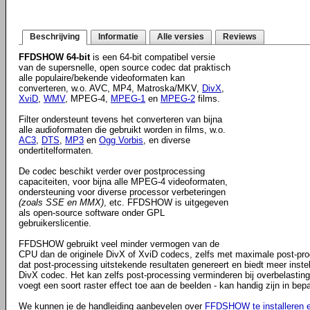
Beschrijving
Informatie
Alle versies
Reviews
FFDSHOW 64-bit
is een 64-bit compatibel versie
van de supersnelle, open source codec dat praktisch
alle populaire/bekende videoformaten kan
converteren, w.o. AVC, MP4, Matroska/MKV,
DivX
,
XviD
,
WMV
, MPEG-4,
MPEG-1
en
MPEG-2
films.
Filter ondersteunt tevens het converteren van bijna
alle audioformaten die gebruikt worden in films, w.o.
AC3
,
DTS
,
MP3
en
Ogg Vorbis
, en diverse
ondertitelformaten.
De codec beschikt verder over postprocessing
capaciteiten, voor bijna alle MPEG-4 videoformaten,
ondersteuning voor diverse processor verbeteringen
(zoals SSE en MMX)
, etc. FFDSHOW is uitgegeven
als open-source software onder GPL
gebruikerslicentie.
FFDSHOW gebruikt veel minder vermogen van de
CPU dan de originele DivX of XviD codecs, zelfs met maximale post-proces
dat post-processing uitstekende resultaten genereert en biedt meer inste
DivX codec. Het kan zelfs post-processing verminderen bij overbelasting
voegt een soort raster effect toe aan de beelden - kan handig zijn in bep
We kunnen je de handleiding aanbevelen over
FFDSHOW te installeren e