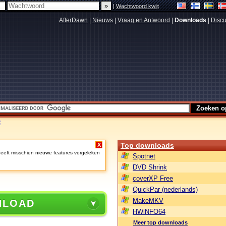
|
Wachtwoord kwijt
AfterDawn
|
Nieuws
|
Vraag en Antwoord
|
Downloads
|
Discu
2
Top downloads
X
heeft misschien nieuwe features vergeleken
Spotnet
DVD Shrink
coverXP Free
QuickPar (nederlands)
MakeMKV
NLOAD
HWiNFO64
Meer top downloads