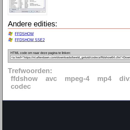
Andere edities:
FFDSHOW
FFDSHOW SSE2
HTML code om naar deze pagina te linken:
Trefwoorden:
ffdshow
avc
mpeg-4
mp4
div
codec