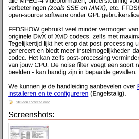
alle MPEG-4 videoformaten, ondersteuning voo
verbeteringen
(zoals SSE en MMX)
, etc. FFDS
open-source software onder GPL gebruikerslice
FFDSHOW gebruikt veel minder vermogen van
originele DivX of XviD codecs, zelfs met maxim
Tegelijkertijd lijkt het erop dat post-processing 
genereert en biedt meer instelmogelijkheden da
codec. Het kan zelfs post-processing verminder
van jouw CPU. De noise filter voegt een soort r
beelden - kan handig zijn in bepaalde gevallen.
We kunnen je de handleiding aanbevelen over
installeren en te configureren
(Engelstalig).
Stel een correctie voor
Screenshots: