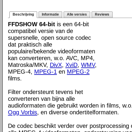
Beschrijving
Informatie
Alle versies
Reviews
FFDSHOW 64-bit
is een 64-bit
compatibel versie van de
supersnelle, open source codec
dat praktisch alle
populaire/bekende videoformaten
kan converteren, w.o. AVC, MP4,
Matroska/MKV,
DivX
,
XviD
,
WMV
,
MPEG-4,
MPEG-1
en
MPEG-2
films.
Filter ondersteunt tevens het
converteren van bijna alle
audioformaten die gebruikt worden in films, w.o
Ogg Vorbis
, en diverse ondertitelformaten.
De codec beschikt verder over postprocessing c