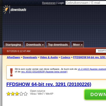
Registreren
|
Login:
Startpagina
Downloads
Top downloads
Meer
8/7/2026 6:12:47 AM
AfterDawn
>
Downloads
>
Video & Audio
>
Codecs
>
FFDSHOW 64-bit rev. 3291
Dit is een oude versie van deze software. Je kunt ook de
v1.2.4422 (laatste stabiel
of de
rev. 4533 (20140929) (laatste beta versie)
.
FFDSHOW 64-bit rev. 3291 (20100226)
Open source
DOW
Vista / Win7 / WinXP