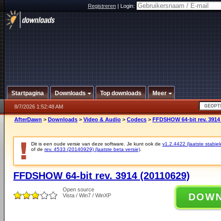
Registreren
|
Login:
Startpagina
Downloads
Top downloads
Meer
8/7/2026 1:52:48 AM
AfterDawn
>
Downloads
>
Video & Audio
>
Codecs
>
FFDSHOW 64-bit rev. 3914
Dit is een oude versie van deze software. Je kunt ook de
v1.2.4422 (laatste stabiel
of de
rev. 4533 (20140929) (laatste beta versie)
.
FFDSHOW 64-bit rev. 3914 (20110629)
Open source
DOW
Vista / Win7 / WinXP