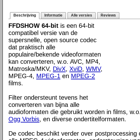
Beschrijving
Informatie
Alle versies
Reviews
FFDSHOW 64-bit
is een 64-bit
compatibel versie van de
supersnelle, open source codec
dat praktisch alle
populaire/bekende videoformaten
kan converteren, w.o. AVC, MP4,
Matroska/MKV,
DivX
,
XviD
,
WMV
,
MPEG-4,
MPEG-1
en
MPEG-2
films.
Filter ondersteunt tevens het
converteren van bijna alle
audioformaten die gebruikt worden in films, w.o
Ogg Vorbis
, en diverse ondertitelformaten.
De codec beschikt verder over postprocessing c