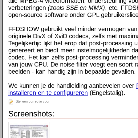
alle MPEG-4 videoformaten, ondersteuning voo
verbeteringen
(zoals SSE en MMX)
, etc. FFDS
open-source software onder GPL gebruikerslice
FFDSHOW gebruikt veel minder vermogen van
originele DivX of XviD codecs, zelfs met maxim
Tegelijkertijd lijkt het erop dat post-processing 
genereert en biedt meer instelmogelijkheden da
codec. Het kan zelfs post-processing verminder
van jouw CPU. De noise filter voegt een soort r
beelden - kan handig zijn in bepaalde gevallen.
We kunnen je de handleiding aanbevelen over
installeren en te configureren
(Engelstalig).
Stel een correctie voor
Screenshots: