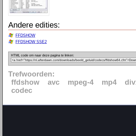
Andere edities:
FFDSHOW
FFDSHOW SSE2
HTML code om naar deze pagina te linken:
Trefwoorden:
ffdshow
avc
mpeg-4
mp4
div
codec