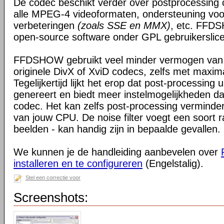
De codec beschikt verder over postprocessing c
alle MPEG-4 videoformaten, ondersteuning voo
verbeteringen
(zoals SSE en MMX)
, etc. FFDS
open-source software onder GPL gebruikerslice
FFDSHOW gebruikt veel minder vermogen van
originele DivX of XviD codecs, zelfs met maxim
Tegelijkertijd lijkt het erop dat post-processing 
genereert en biedt meer instelmogelijkheden da
codec. Het kan zelfs post-processing verminder
van jouw CPU. De noise filter voegt een soort r
beelden - kan handig zijn in bepaalde gevallen.
We kunnen je de handleiding aanbevelen over
installeren en te configureren
(Engelstalig).
Stel een correctie voor
Screenshots: