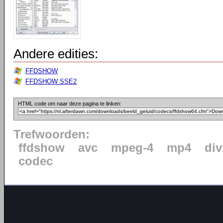
Andere edities:
FFDSHOW
FFDSHOW SSE2
HTML code om naar deze pagina te linken:
Trefwoorden:
ffdshow
avc
mpeg-4
mp4
div
codec