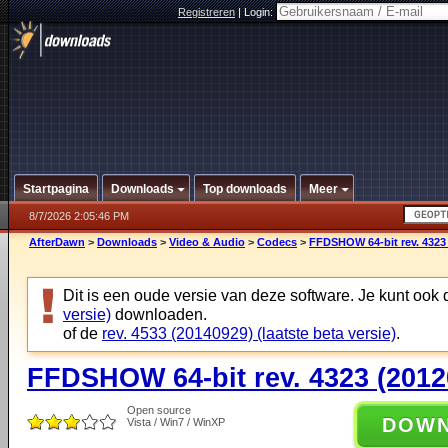
Registreren
|
Login:
Startpagina
Downloads
Top downloads
Meer
8/7/2026 2:05:46 PM
AfterDawn
>
Downloads
>
Video & Audio
>
Codecs
>
FFDSHOW 64-bit rev. 4323
Dit is een oude versie van deze software. Je kunt ook
versie)
downloaden.
of de
rev. 4533 (20140929) (laatste beta versie)
.
FFDSHOW 64-bit rev. 4323 (2012
Open source
DOW
Vista / Win7 / WinXP