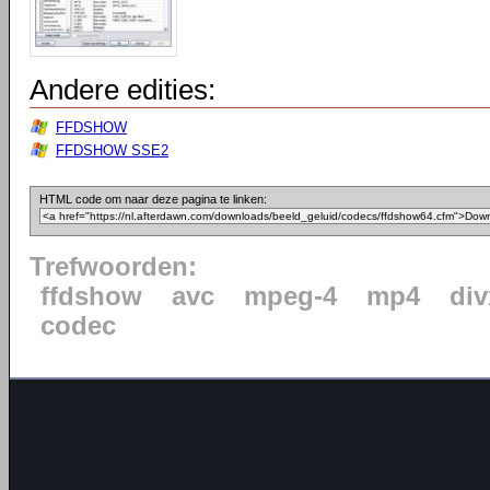
Andere edities:
FFDSHOW
FFDSHOW SSE2
HTML code om naar deze pagina te linken:
Trefwoorden:
ffdshow
avc
mpeg-4
mp4
div
codec