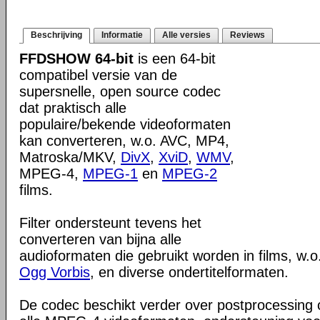
Beschrijving
Informatie
Alle versies
Reviews
FFDSHOW 64-bit
is een 64-bit
compatibel versie van de
supersnelle, open source codec
dat praktisch alle
populaire/bekende videoformaten
kan converteren, w.o. AVC, MP4,
Matroska/MKV,
DivX
,
XviD
,
WMV
,
MPEG-4,
MPEG-1
en
MPEG-2
films.
Filter ondersteunt tevens het
converteren van bijna alle
audioformaten die gebruikt worden in films, w.o
Ogg Vorbis
, en diverse ondertitelformaten.
De codec beschikt verder over postprocessing c