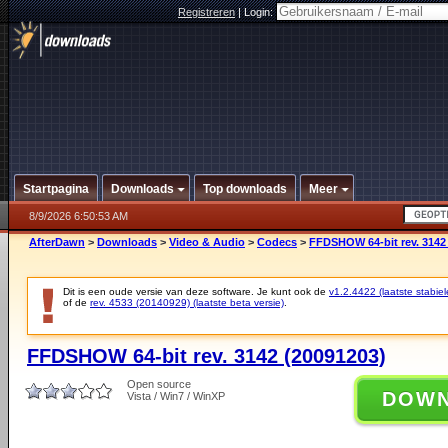
Registreren
|
Login:
Startpagina
Downloads
Top downloads
Meer
8/9/2026 6:50:53 AM
AfterDawn
>
Downloads
>
Video & Audio
>
Codecs
>
FFDSHOW 64-bit rev. 3142
Dit is een oude versie van deze software. Je kunt ook de
v1.2.4422 (laatste stabiel
of de
rev. 4533 (20140929) (laatste beta versie)
.
FFDSHOW 64-bit rev. 3142 (20091203)
Open source
DOW
Vista / Win7 / WinXP