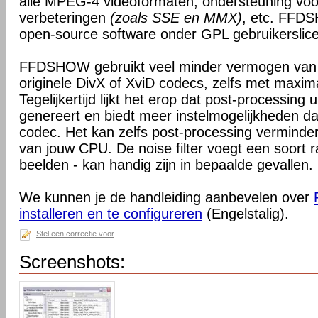
alle MPEG-4 videoformaten, ondersteuning voo
verbeteringen
(zoals SSE en MMX)
, etc. FFDS
open-source software onder GPL gebruikerslice
FFDSHOW gebruikt veel minder vermogen van
originele DivX of XviD codecs, zelfs met maxim
Tegelijkertijd lijkt het erop dat post-processing 
genereert en biedt meer instelmogelijkheden da
codec. Het kan zelfs post-processing verminder
van jouw CPU. De noise filter voegt een soort r
beelden - kan handig zijn in bepaalde gevallen.
We kunnen je de handleiding aanbevelen over
installeren en te configureren
(Engelstalig).
Stel een correctie voor
Screenshots: