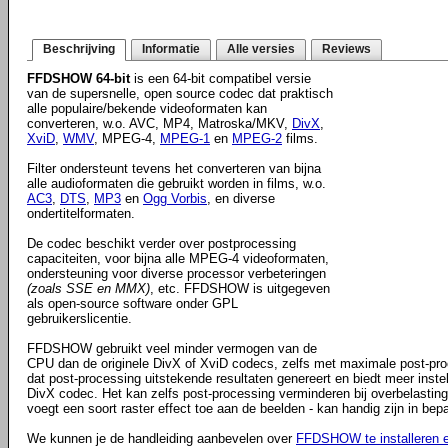
Beschrijving
Informatie
Alle versies
Reviews
FFDSHOW 64-bit
is een 64-bit compatibel versie
van de supersnelle, open source codec dat praktisch
alle populaire/bekende videoformaten kan
converteren, w.o. AVC, MP4, Matroska/MKV,
DivX
,
XviD
,
WMV
, MPEG-4,
MPEG-1
en
MPEG-2
films.
Filter ondersteunt tevens het converteren van bijna
alle audioformaten die gebruikt worden in films, w.o.
AC3
,
DTS
,
MP3
en
Ogg Vorbis
, en diverse
ondertitelformaten.
De codec beschikt verder over postprocessing
capaciteiten, voor bijna alle MPEG-4 videoformaten,
ondersteuning voor diverse processor verbeteringen
(zoals SSE en MMX)
, etc. FFDSHOW is uitgegeven
als open-source software onder GPL
gebruikerslicentie.
FFDSHOW gebruikt veel minder vermogen van de
CPU dan de originele DivX of XviD codecs, zelfs met maximale post-proces
dat post-processing uitstekende resultaten genereert en biedt meer inste
DivX codec. Het kan zelfs post-processing verminderen bij overbelasting
voegt een soort raster effect toe aan de beelden - kan handig zijn in bep
We kunnen je de handleiding aanbevelen over
FFDSHOW te installeren e