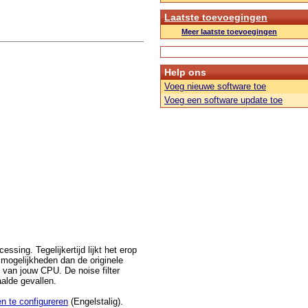
Laatste toevoegingen
Meer laatste toevoegingen
Help ons
Voeg nieuwe software toe
Voeg een software update toe
sing. Tegelijkertijd lijkt het erop
lmogelijkheden dan de originele
 van jouw CPU. De noise filter
aalde gevallen.
n te configureren
(Engelstalig).