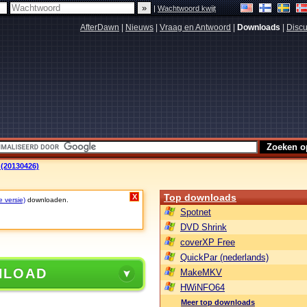
|
Wachtwoord kwijt
AfterDawn
|
Nieuws
|
Vraag en Antwoord
|
Downloads
|
Discu
 (20130426)
Top downloads
X
e versie)
downloaden.
Spotnet
DVD Shrink
coverXP Free
QuickPar (nederlands)
NLOAD
MakeMKV
HWiNFO64
Meer top downloads