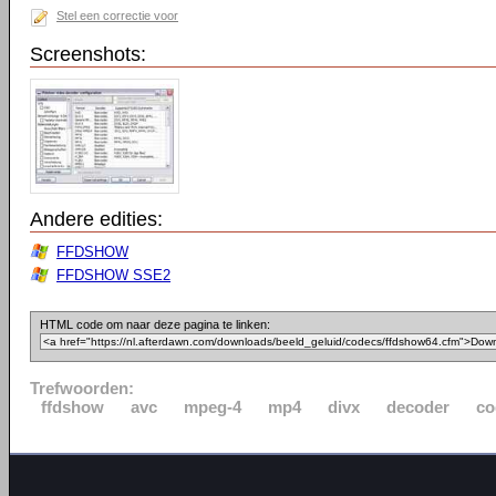
Stel een correctie voor
Screenshots:
Andere edities:
FFDSHOW
FFDSHOW SSE2
HTML code om naar deze pagina te linken:
Trefwoorden:
ffdshow
avc
mpeg-4
mp4
divx
decoder
co