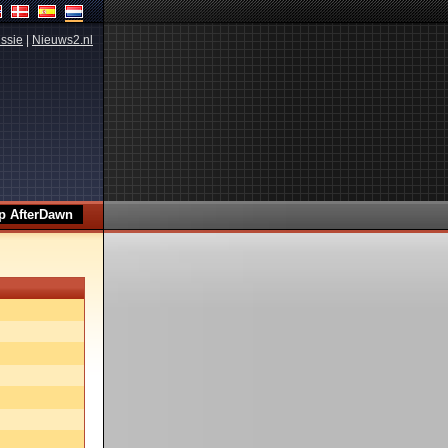
ssie
|
Nieuws2.nl