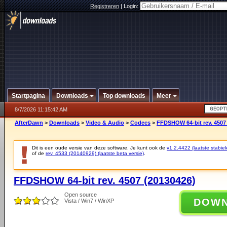
Registreren
|
Login:
Startpagina
Downloads
Top downloads
Meer
8/7/2026 11:15:42 AM
AfterDawn
>
Downloads
>
Video & Audio
>
Codecs
>
FFDSHOW 64-bit rev. 4507
Dit is een oude versie van deze software. Je kunt ook de
v1.2.4422 (laatste stabiel
of de
rev. 4533 (20140929) (laatste beta versie)
.
FFDSHOW 64-bit rev. 4507 (20130426)
Open source
DOW
Vista / Win7 / WinXP