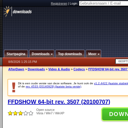
Registreren
|
Login:
Startpagina
Downloads
Top downloads
Meer
8/8/2026 1:25:15 PM
AfterDawn
>
Downloads
>
Video & Audio
>
Codecs
>
FFDSHOW 64-bit rev. 3507
Dit is een oude versie van deze software. Je kunt ook de
v1.2.4422 (laatste stabiel
of de
rev. 4533 (20140929) (laatste beta versie)
.
FFDSHOW 64-bit rev. 3507 (20100707)
Open source
DOW
Vista / Win7 / WinXP