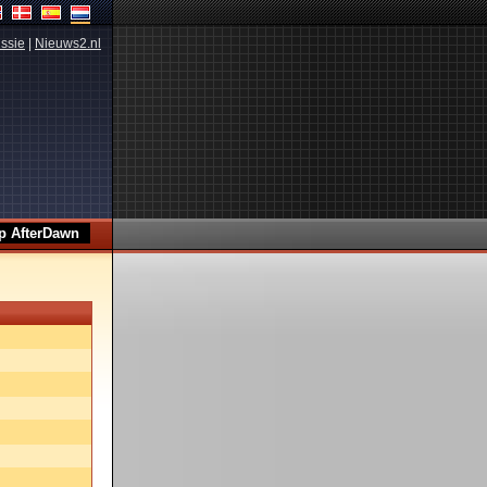
ssie
|
Nieuws2.nl