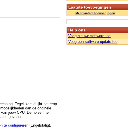
Laatste toevoegingen
Meer laatste toevoegingen
Help ons
Voeg nieuwe software toe
Voeg een software update toe
sing. Tegelijkertijd lijkt het erop
lmogelijkheden dan de originele
 van jouw CPU. De noise filter
aalde gevallen.
n te configureren
(Engelstalig).