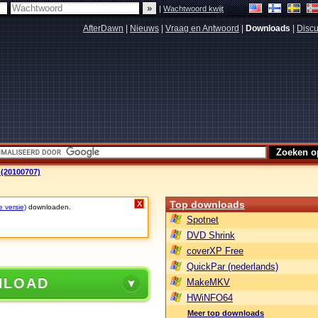
|
Wachtwoord kwijt
AfterDawn
|
Nieuws
|
Vraag en Antwoord
|
Downloads
|
Discu
 (20100707)
Top downloads
X
e versie)
downloaden.
Spotnet
DVD Shrink
coverXP Free
QuickPar (nederlands)
NLOAD
MakeMKV
HWiNFO64
Meer top downloads