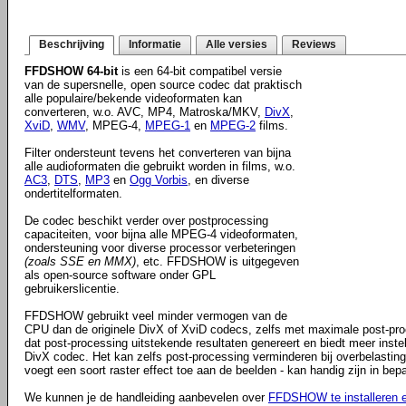
Beschrijving
Informatie
Alle versies
Reviews
FFDSHOW 64-bit
is een 64-bit compatibel versie
van de supersnelle, open source codec dat praktisch
alle populaire/bekende videoformaten kan
converteren, w.o. AVC, MP4, Matroska/MKV,
DivX
,
XviD
,
WMV
, MPEG-4,
MPEG-1
en
MPEG-2
films.
Filter ondersteunt tevens het converteren van bijna
alle audioformaten die gebruikt worden in films, w.o.
AC3
,
DTS
,
MP3
en
Ogg Vorbis
, en diverse
ondertitelformaten.
De codec beschikt verder over postprocessing
capaciteiten, voor bijna alle MPEG-4 videoformaten,
ondersteuning voor diverse processor verbeteringen
(zoals SSE en MMX)
, etc. FFDSHOW is uitgegeven
als open-source software onder GPL
gebruikerslicentie.
FFDSHOW gebruikt veel minder vermogen van de
CPU dan de originele DivX of XviD codecs, zelfs met maximale post-proces
dat post-processing uitstekende resultaten genereert en biedt meer inste
DivX codec. Het kan zelfs post-processing verminderen bij overbelasting
voegt een soort raster effect toe aan de beelden - kan handig zijn in bep
We kunnen je de handleiding aanbevelen over
FFDSHOW te installeren e