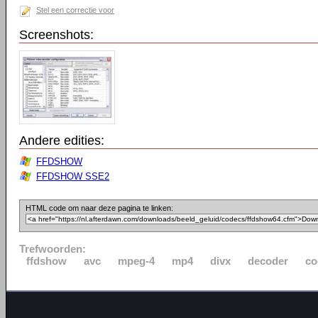
Stel een correctie voor
Screenshots:
Andere edities:
FFDSHOW
FFDSHOW SSE2
HTML code om naar deze pagina te linken:
Trefwoorden:
ffdshow
avc
mpeg-4
mp4
divx
decoder
co