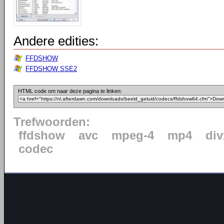
Andere edities:
FFDSHOW
FFDSHOW SSE2
HTML code om naar deze pagina te linken:
Trefwoorden:
ffdshow
avc
mpeg-4
mp4
div
codec