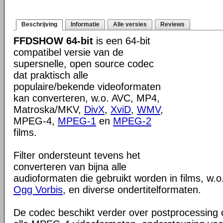
Beschrijving
Informatie
Alle versies
Reviews
FFDSHOW 64-bit
is een 64-bit
compatibel versie van de
supersnelle, open source codec
dat praktisch alle
populaire/bekende videoformaten
kan converteren, w.o. AVC, MP4,
Matroska/MKV,
DivX
,
XviD
,
WMV
,
MPEG-4,
MPEG-1
en
MPEG-2
films.
Filter ondersteunt tevens het
converteren van bijna alle
audioformaten die gebruikt worden in films, w.o
Ogg Vorbis
, en diverse ondertitelformaten.
De codec beschikt verder over postprocessing c