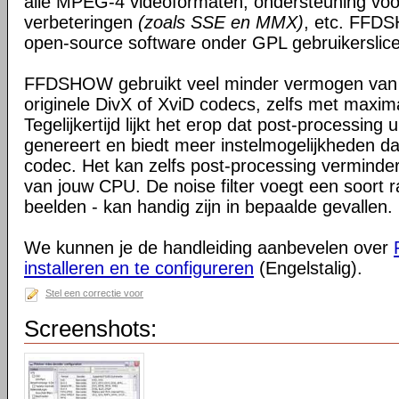
alle MPEG-4 videoformaten, ondersteuning voo
verbeteringen
(zoals SSE en MMX)
, etc. FFDS
open-source software onder GPL gebruikerslice
FFDSHOW gebruikt veel minder vermogen van
originele DivX of XviD codecs, zelfs met maxim
Tegelijkertijd lijkt het erop dat post-processing 
genereert en biedt meer instelmogelijkheden da
codec. Het kan zelfs post-processing verminder
van jouw CPU. De noise filter voegt een soort r
beelden - kan handig zijn in bepaalde gevallen.
We kunnen je de handleiding aanbevelen over
installeren en te configureren
(Engelstalig).
Stel een correctie voor
Screenshots: