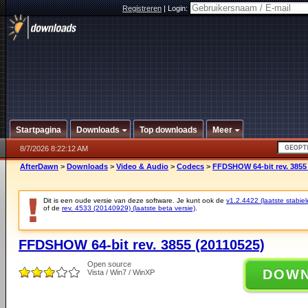
Registreren
|
Login:
Startpagina
Downloads
Top downloads
Meer
8/7/2026 8:22:12 AM
AfterDawn
>
Downloads
>
Video & Audio
>
Codecs
>
FFDSHOW 64-bit rev. 3855
Dit is een oude versie van deze software. Je kunt ook de
v1.2.4422 (laatste stabiel
of de
rev. 4533 (20140929) (laatste beta versie)
.
FFDSHOW 64-bit rev. 3855 (20110525)
Open source
DOW
Vista / Win7 / WinXP