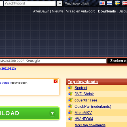
|
Wachtwoord kwijt
AfterDawn
|
Nieuws
|
Vraag en Antwoord
|
Downloads
|
Discu
 (20110613)
Top downloads
X
e versie)
downloaden.
Spotnet
DVD Shrink
coverXP Free
QuickPar (nederlands)
NLOAD
MakeMKV
HWiNFO64
Meer top downloads