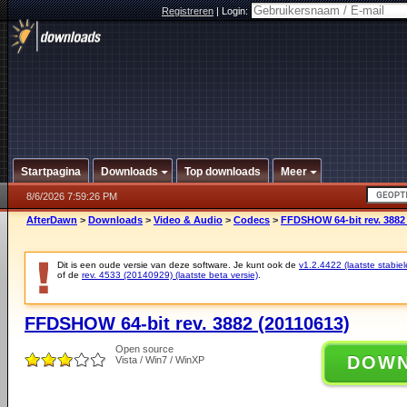
Registreren
|
Login:
Startpagina
Downloads
Top downloads
Meer
8/6/2026 7:59:26 PM
AfterDawn
>
Downloads
>
Video & Audio
>
Codecs
>
FFDSHOW 64-bit rev. 3882
Dit is een oude versie van deze software. Je kunt ook de
v1.2.4422 (laatste stabiel
of de
rev. 4533 (20140929) (laatste beta versie)
.
FFDSHOW 64-bit rev. 3882 (20110613)
Open source
DOW
Vista / Win7 / WinXP