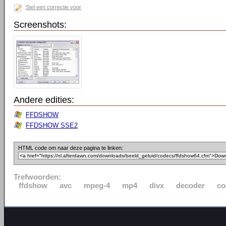
Stel een correctie voor
Screenshots:
Andere edities:
FFDSHOW
FFDSHOW SSE2
HTML code om naar deze pagina te linken:
Trefwoorden:
ffdshow
avc
mpeg-4
mp4
divx
decoder
co