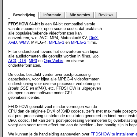
Beschrijving
Informatie
Alle versies
Reviews
FFDSHOW 64-bit
is een 64-bit compatibel versie
van de supersnelle, open source codec dat praktisch
alle populaire/bekende videoformaten kan
converteren, w.o. AVC, MP4, Matroska/MKV,
DivX
,
XviD
,
WMV
, MPEG-4,
MPEG-1
en
MPEG-2
films.
Filter ondersteunt tevens het converteren van bijna
alle audioformaten die gebruikt worden in films, w.o.
AC3
,
DTS
,
MP3
en
Ogg Vorbis
, en diverse
ondertitelformaten.
De codec beschikt verder over postprocessing
capaciteiten, voor bijna alle MPEG-4 videoformaten,
ondersteuning voor diverse processor verbeteringen
(zoals SSE en MMX)
, etc. FFDSHOW is uitgegeven
als open-source software onder GPL
gebruikerslicentie.
FFDSHOW gebruikt veel minder vermogen van de
CPU dan de originele DivX of XviD codecs, zelfs met maximale post-proces
dat post-processing uitstekende resultaten genereert en biedt meer inste
DivX codec. Het kan zelfs post-processing verminderen bij overbelasting
voegt een soort raster effect toe aan de beelden - kan handig zijn in bep
We kunnen je de handleiding aanbevelen over
FFDSHOW te installeren e