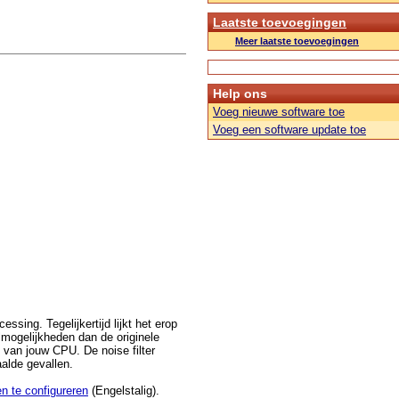
Laatste toevoegingen
Meer laatste toevoegingen
Help ons
Voeg nieuwe software toe
Voeg een software update toe
sing. Tegelijkertijd lijkt het erop
lmogelijkheden dan de originele
 van jouw CPU. De noise filter
aalde gevallen.
n te configureren
(Engelstalig).