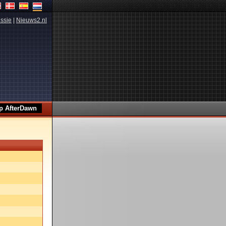
ssie
|
Nieuws2.nl