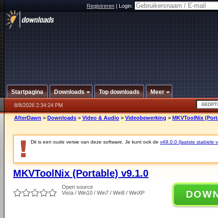
Registreren
|
Login:
Startpagina
Downloads
Top downloads
Meer
8/8/2026 2:34:24 PM
AfterDawn
>
Downloads
>
Video & Audio
>
Videobewerking
>
MKVToolNix (Porta
Dit is een oude versie van deze software. Je kunt ook de
v49.0.0 (laatste stabiele v
MKVToolNix (Portable) v9.1.0
Open source
DOW
Vista / Win10 / Win7 / Win8 / WinXP