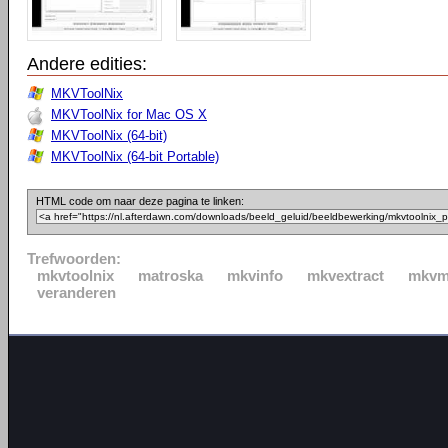
Andere edities:
MKVToolNix
MKVToolNix for Mac OS X
MKVToolNix (64-bit)
MKVToolNix (64-bit Portable)
HTML code om naar deze pagina te linken:
Trefwoorden:
mkvtoolnix
matroska
mkvinfo
mkvextract
mkvm
veranderen