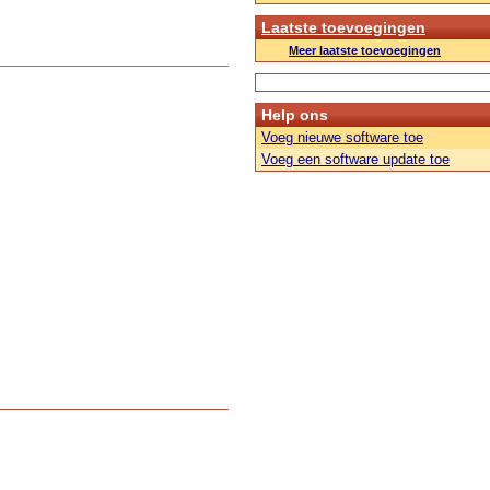
Laatste toevoegingen
Meer laatste toevoegingen
Help ons
Voeg nieuwe software toe
Voeg een software update toe