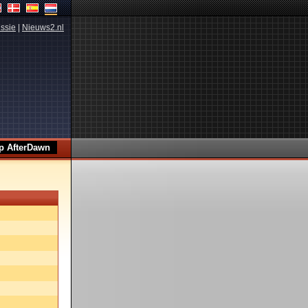
ssie
|
Nieuws2.nl