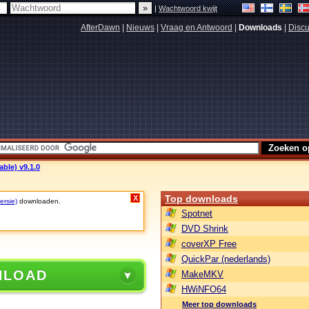
|
Wachtwoord kwijt
AfterDawn
|
Nieuws
|
Vraag en Antwoord
|
Downloads
|
Discu
ble) v9.1.0
Top downloads
X
ersie)
downloaden.
Spotnet
DVD Shrink
coverXP Free
QuickPar (nederlands)
NLOAD
MakeMKV
HWiNFO64
Meer top downloads