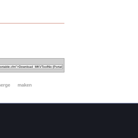
erge
maken