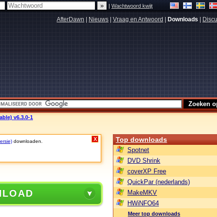
|
Wachtwoord kwijt
AfterDawn
|
Nieuws
|
Vraag en Antwoord
|
Downloads
|
Discu
ble) v6.3.0-1
Top downloads
X
ersie)
downloaden.
Spotnet
DVD Shrink
coverXP Free
QuickPar (nederlands)
NLOAD
MakeMKV
HWiNFO64
Meer top downloads