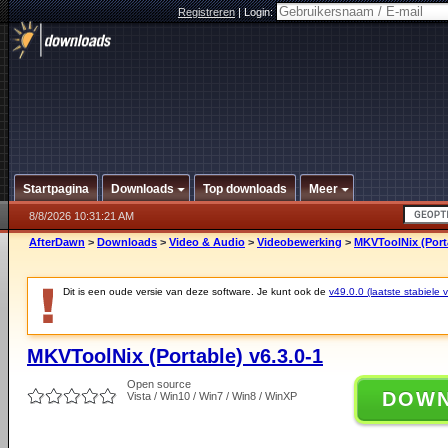
Registreren
|
Login:
Startpagina
Downloads
Top downloads
Meer
8/8/2026 10:31:21 AM
AfterDawn
>
Downloads
>
Video & Audio
>
Videobewerking
>
MKVToolNix (Porta
Dit is een oude versie van deze software. Je kunt ook de
v49.0.0 (laatste stabiele v
MKVToolNix (Portable) v6.3.0-1
Open source
DOW
Vista / Win10 / Win7 / Win8 / WinXP