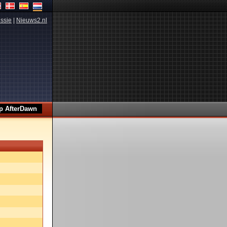
ssie
|
Nieuws2.nl