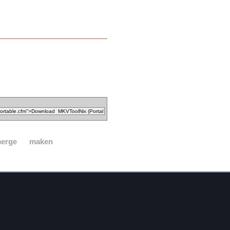
erge
maken