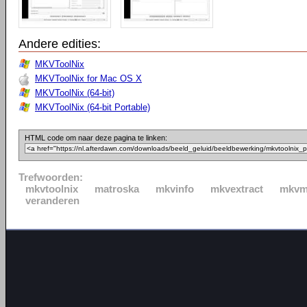
Andere edities:
MKVToolNix
MKVToolNix for Mac OS X
MKVToolNix (64-bit)
MKVToolNix (64-bit Portable)
HTML code om naar deze pagina te linken:
Trefwoorden:
mkvtoolnix
matroska
mkvinfo
mkvextract
mkvm
veranderen