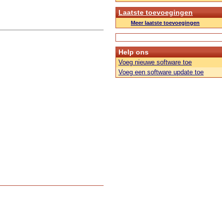
Laatste toevoegingen
Meer laatste toevoegingen
Help ons
Voeg nieuwe software toe
Voeg een software update toe