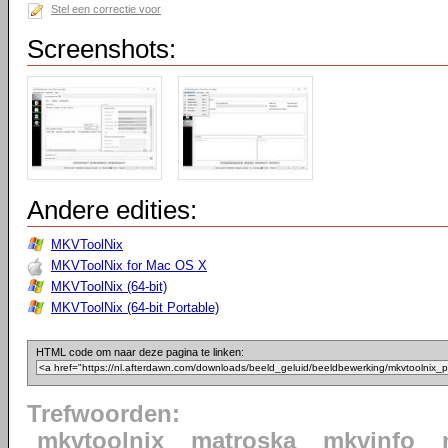
Stel een correctie voor
Screenshots:
Andere edities:
MKVToolNix
MKVToolNix for Mac OS X
MKVToolNix (64-bit)
MKVToolNix (64-bit Portable)
HTML code om naar deze pagina te linken:
Trefwoorden:
mkvtoolnix
matroska
mkvinfo