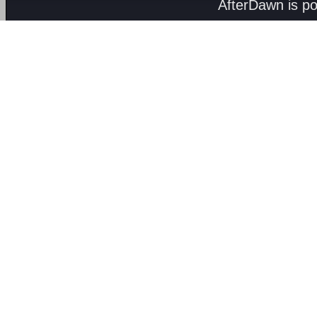
AfterDawn is p