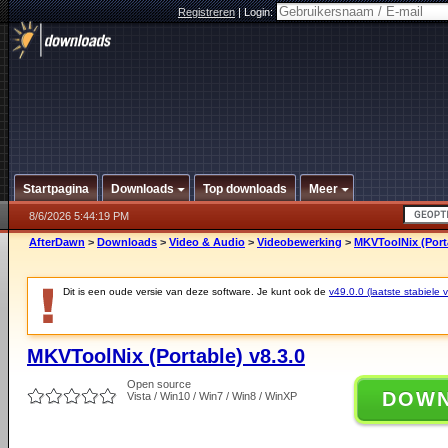
Registreren
|
Login:
Startpagina
Downloads
Top downloads
Meer
8/6/2026 5:44:19 PM
AfterDawn
>
Downloads
>
Video & Audio
>
Videobewerking
>
MKVToolNix (Porta
Dit is een oude versie van deze software. Je kunt ook de
v49.0.0 (laatste stabiele v
MKVToolNix (Portable) v8.3.0
Open source
DOW
Vista / Win10 / Win7 / Win8 / WinXP