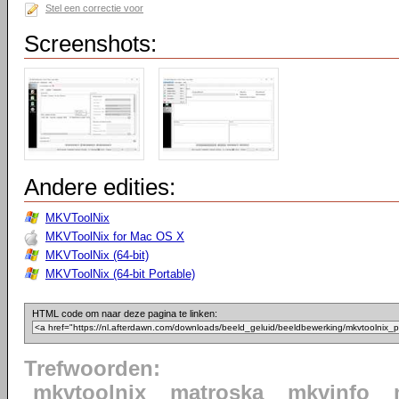
Stel een correctie voor
Screenshots:
Andere edities:
MKVToolNix
MKVToolNix for Mac OS X
MKVToolNix (64-bit)
MKVToolNix (64-bit Portable)
HTML code om naar deze pagina te linken:
Trefwoorden:
mkvtoolnix
matroska
mkvinfo