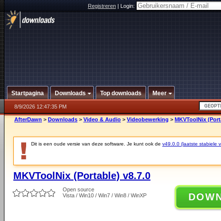
Registreren
|
Login:
Startpagina
Downloads
Top downloads
Meer
8/9/2026 12:47:35 PM
AfterDawn
>
Downloads
>
Video & Audio
>
Videobewerking
>
MKVToolNix (Porta
Dit is een oude versie van deze software. Je kunt ook de
v49.0.0 (laatste stabiele v
MKVToolNix (Portable) v8.7.0
Open source
DOW
Vista / Win10 / Win7 / Win8 / WinXP