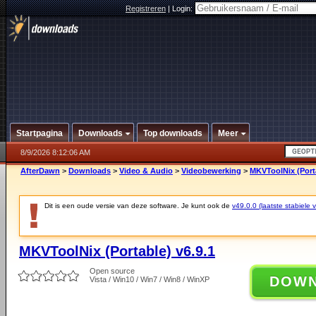
Registreren
|
Login:
Startpagina
Downloads
Top downloads
Meer
8/9/2026 8:12:06 AM
AfterDawn
>
Downloads
>
Video & Audio
>
Videobewerking
>
MKVToolNix (Porta
Dit is een oude versie van deze software. Je kunt ook de
v49.0.0 (laatste stabiele v
MKVToolNix (Portable) v6.9.1
Open source
DOW
Vista / Win10 / Win7 / Win8 / WinXP