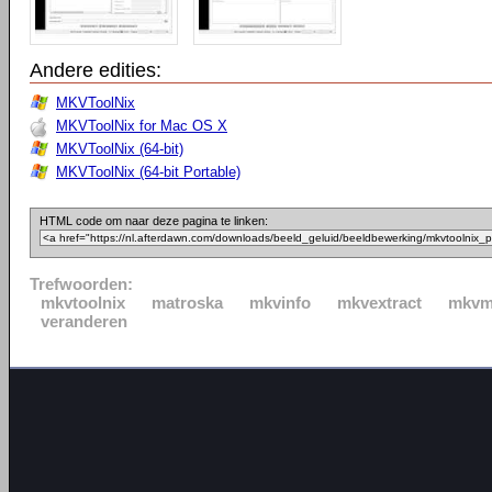
Andere edities:
MKVToolNix
MKVToolNix for Mac OS X
MKVToolNix (64-bit)
MKVToolNix (64-bit Portable)
HTML code om naar deze pagina te linken:
Trefwoorden:
mkvtoolnix
matroska
mkvinfo
mkvextract
mkvm
veranderen