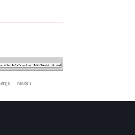
erge
maken