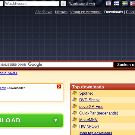
|
Wachtwoord kwijt
AfterDawn
|
Nieuws
|
Vraag en Antwoord
|
Downloads
|
Discu
ble) v6.9.1
Top downloads
X
ersie)
downloaden.
Spotnet
DVD Shrink
coverXP Free
QuickPar (nederlands)
NLOAD
MakeMKV
HWiNFO64
Meer top downloads