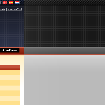
ssie
|
Nieuws2.nl