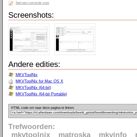
Stel een correctie voor
Screenshots:
Andere edities:
MKVToolNix
MKVToolNix for Mac OS X
MKVToolNix (64-bit)
MKVToolNix (64-bit Portable)
HTML code om naar deze pagina te linken:
Trefwoorden:
mkvtoolnix
matroska
mkvinfo