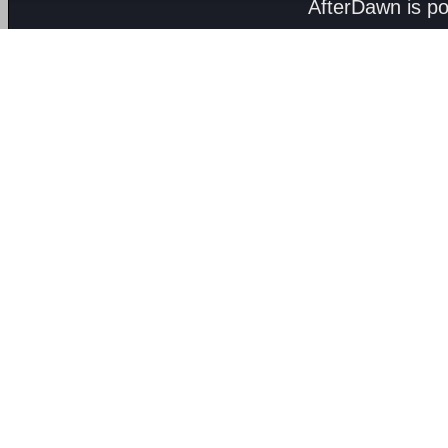
AfterDawn is p