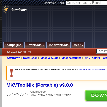
Registreren
|
Login:
Startpagina
Downloads
Top downloads
Meer
8/6/2026 1:14:58 PM
AfterDawn
>
Downloads
>
Video & Audio
>
Videobewerking
>
MKVToolNix (Porta
Dit is een oude versie van deze software. Je kunt ook de
v49.0.0 (laatste stabiele v
MKVToolNix (Portable) v9.0.0
Open source
DOW
Vista / Win10 / Win7 / Win8 / WinXP