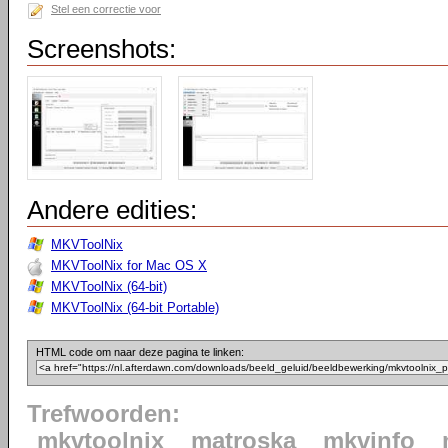
Stel een correctie voor
Screenshots:
Andere edities:
MKVToolNix
MKVToolNix for Mac OS X
MKVToolNix (64-bit)
MKVToolNix (64-bit Portable)
HTML code om naar deze pagina te linken:
Trefwoorden:
mkvtoolnix
matroska
mkvinfo