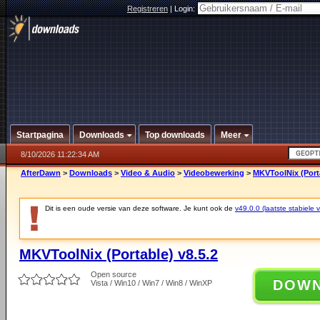
Registreren
|
Login:
Startpagina
Downloads
Top downloads
Meer
8/10/2026 11:22:34 AM
AfterDawn
>
Downloads
>
Video & Audio
>
Videobewerking
>
MKVToolNix (Porta
Dit is een oude versie van deze software. Je kunt ook de
v49.0.0 (laatste stabiele v
MKVToolNix (Portable) v8.5.2
Open source
DOW
Vista / Win10 / Win7 / Win8 / WinXP