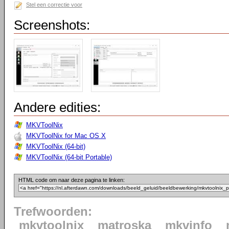
Stel een correctie voor
Screenshots:
Andere edities:
MKVToolNix
MKVToolNix for Mac OS X
MKVToolNix (64-bit)
MKVToolNix (64-bit Portable)
HTML code om naar deze pagina te linken:
Trefwoorden:
mkvtoolnix
matroska
mkvinfo