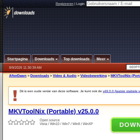
Registreren
|
Login:
Startpagina
Downloads
Top downloads
Meer
8/9/2026 11:30:39 AM
AfterDawn
>
Downloads
>
Video & Audio
>
Videobewerking
>
MKVToolNix (Porta
Dit is een oude versie van deze software. Je kunt ook de
v49.0.0 (laatste stabiele v
MKVToolNix (Portable) v25.0.0
Open source
DOW
Vista / Win10 / Win7 / Win8 / WinXP