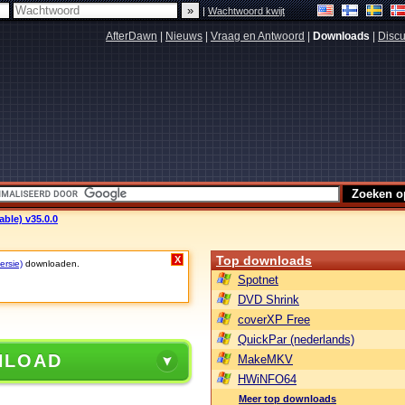
|
Wachtwoord kwijt
AfterDawn
|
Nieuws
|
Vraag en Antwoord
|
Downloads
|
Discu
ble) v35.0.0
Top downloads
X
ersie)
downloaden.
Spotnet
DVD Shrink
coverXP Free
QuickPar (nederlands)
NLOAD
MakeMKV
HWiNFO64
Meer top downloads