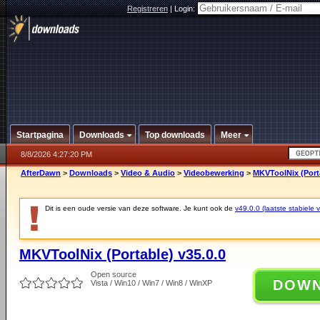
Registreren
|
Login:
Startpagina
Downloads
Top downloads
Meer
8/8/2026 4:27:20 PM
AfterDawn
>
Downloads
>
Video & Audio
>
Videobewerking
>
MKVToolNix (Porta
Dit is een oude versie van deze software. Je kunt ook de
v49.0.0 (laatste stabiele v
MKVToolNix (Portable) v35.0.0
Open source
DOW
Vista / Win10 / Win7 / Win8 / WinXP