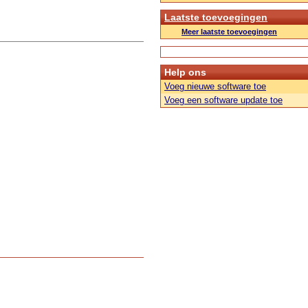
Laatste toevoegingen
Meer laatste toevoegingen
Help ons
Voeg nieuwe software toe
Voeg een software update toe