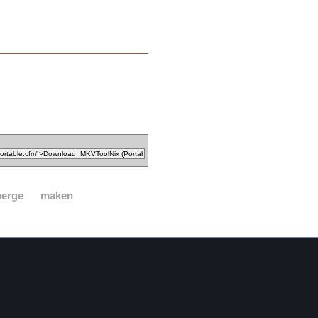
erge
maken