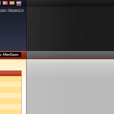
ssie
|
Nieuws2.nl