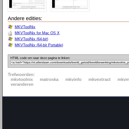
Andere edities:
MKVToolNix
MKVToolNix for Mac OS X
MKVToolNix (64-bit)
MKVToolNix (64-bit Portable)
HTML code om naar deze pagina te linken:
Trefwoorden:
mkvtoolnix
matroska
mkvinfo
mkvextract
mkvm
veranderen