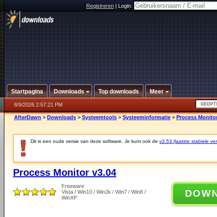
Registreren
|
Login:
Startpagina
Downloads
Top downloads
Meer
8/9/2026 2:57:21 PM
AfterDawn
>
Downloads
>
Systeemtools
>
Systeeminformatie
>
Process Monitor
Dit is een oude versie van deze software. Je kunt ook de
v3.53 (laatste stabiele ver
Process Monitor v3.04
Freeware
DOW
Vista / Win10 / Win2k / Win7 / Win8 /
WinXP