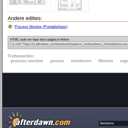
Andere edities:
Process Monitor (PortableApps)
HTML code om naar deze pagina te linken:
Trefwoorden:
process monitor
proces
monitoren
filemon
reg
Sections: