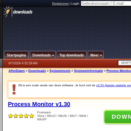
Registreren
|
Login:
Startpagina
Downloads
Top downloads
Meer
8/7/2026 4:32:28 AM
AfterDawn
>
Downloads
>
Systeemtools
>
Systeeminformatie
>
Process Monitor
Dit is een oude versie van deze software. Je kunt ook de
v3.53 (laatste stabiele ver
Process Monitor v1.30
Freeware
DOW
Vista / Win10 / Win2k / Win7 / Win8 /
WinXP