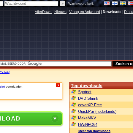
|
Wachtwoord kwijt
AfterDawn
|
Nieuws
|
Vraag en Antwoord
|
Downloads
|
Discu
 v1.30
Top downloads
X
sie)
downloaden.
Spotnet
DVD Shrink
coverXP Free
QuickPar (nederlands)
NLOAD
MakeMKV
HWiNFO64
Meer top downloads