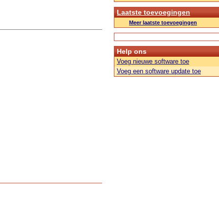
Laatste toevoegingen
Meer laatste toevoegingen
Help ons
Voeg nieuwe software toe
Voeg een software update toe