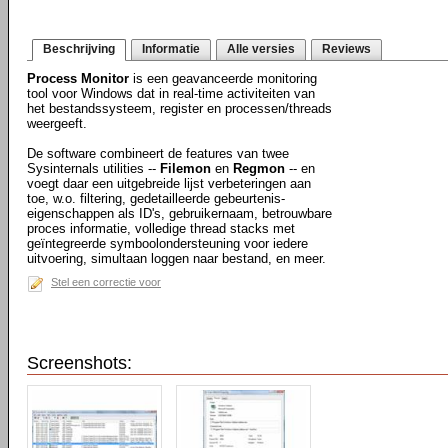
Beschrijving
Informatie
Alle versies
Reviews
Process Monitor
is een geavanceerde monitoring
tool voor Windows dat in real-time activiteiten van
het bestandssysteem, register en processen/threads
weergeeft.
De software combineert de features van twee
Sysinternals utilities --
Filemon
en
Regmon
-- en
voegt daar een uitgebreide lijst verbeteringen aan
toe, w.o. filtering, gedetailleerde gebeurtenis-
eigenschappen als ID's, gebruikernaam, betrouwbare
proces informatie, volledige thread stacks met
geïntegreerde symboolondersteuning voor iedere
uitvoering, simultaan loggen naar bestand, en meer.
Stel een correctie voor
Screenshots: