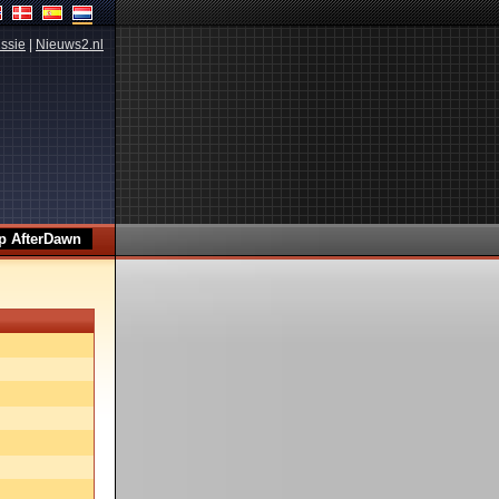
ssie
|
Nieuws2.nl