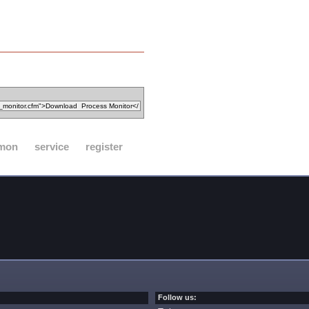
mon
service
register
Follow us: