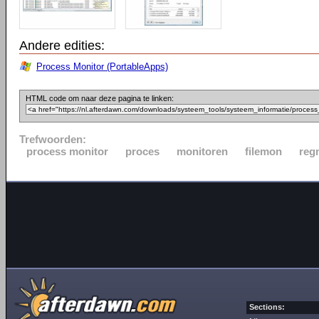
Andere edities:
Process Monitor (PortableApps)
HTML code om naar deze pagina te linken:
Trefwoorden:
process monitor
proces
monitoren
filemon
reg
Sections: