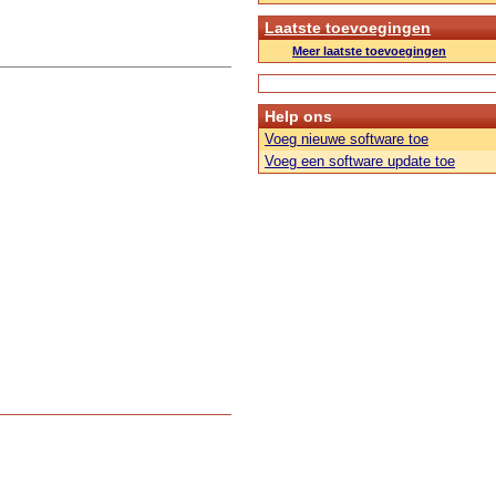
Laatste toevoegingen
Meer laatste toevoegingen
Help ons
Voeg nieuwe software toe
Voeg een software update toe