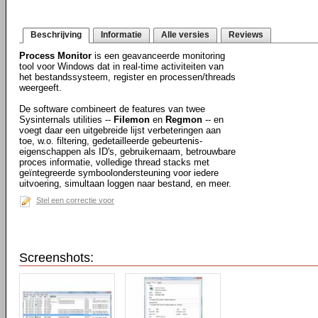
Beschrijving
Informatie
Alle versies
Reviews
Process Monitor
is een geavanceerde monitoring
tool voor Windows dat in real-time activiteiten van
het bestandssysteem, register en processen/threads
weergeeft.
De software combineert de features van twee
Sysinternals utilities --
Filemon
en
Regmon
-- en
voegt daar een uitgebreide lijst verbeteringen aan
toe, w.o. filtering, gedetailleerde gebeurtenis-
eigenschappen als ID's, gebruikernaam, betrouwbare
proces informatie, volledige thread stacks met
geïntegreerde symboolondersteuning voor iedere
uitvoering, simultaan loggen naar bestand, en meer.
Stel een correctie voor
Screenshots: