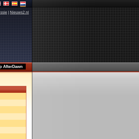
ssie
|
Nieuws2.nl