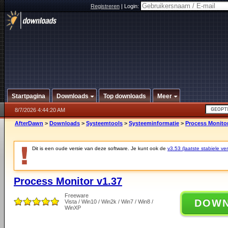
Registreren
|
Login:
Startpagina
Downloads
Top downloads
Meer
8/7/2026 4:44:20 AM
AfterDawn
>
Downloads
>
Systeemtools
>
Systeeminformatie
>
Process Monitor
Dit is een oude versie van deze software. Je kunt ook de
v3.53 (laatste stabiele ver
Process Monitor v1.37
Freeware
DOW
Vista / Win10 / Win2k / Win7 / Win8 /
WinXP