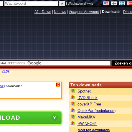
|
Wachtwoord kwijt
AfterDawn
|
Nieuws
|
Vraag en Antwoord
|
Downloads
|
Discu
 v1.37
Top downloads
X
sie)
downloaden.
Spotnet
DVD Shrink
coverXP Free
QuickPar (nederlands)
NLOAD
MakeMKV
HWiNFO64
Meer top downloads