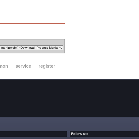
mon
service
register
Follow us: