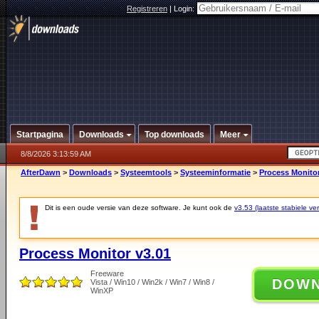
Registreren
|
Login:
Startpagina
Downloads
Top downloads
Meer
8/8/2026 3:13:59 AM
AfterDawn
>
Downloads
>
Systeemtools
>
Systeeminformatie
>
Process Monitor
Dit is een oude versie van deze software. Je kunt ook de
v3.53 (laatste stabiele ver
Process Monitor v3.01
Freeware
DOW
Vista / Win10 / Win2k / Win7 / Win8 /
WinXP