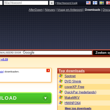
|
Wachtwoord kwijt
AfterDawn
|
Nieuws
|
Vraag en Antwoord
|
Downloads
|
Discu
 v3.33
Top downloads
X
sie)
downloaden.
Spotnet
DVD Shrink
coverXP Free
QuickPar (nederlands)
NLOAD
MakeMKV
HWiNFO64
Meer top downloads