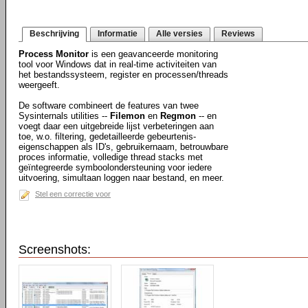
Beschrijving
Informatie
Alle versies
Reviews
Process Monitor
is een geavanceerde monitoring
tool voor Windows dat in real-time activiteiten van
het bestandssysteem, register en processen/threads
weergeeft.
De software combineert de features van twee
Sysinternals utilities --
Filemon
en
Regmon
-- en
voegt daar een uitgebreide lijst verbeteringen aan
toe, w.o. filtering, gedetailleerde gebeurtenis-
eigenschappen als ID's, gebruikernaam, betrouwbare
proces informatie, volledige thread stacks met
geïntegreerde symboolondersteuning voor iedere
uitvoering, simultaan loggen naar bestand, en meer.
Stel een correctie voor
Screenshots: