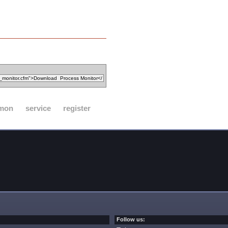
mon
service
register
Follow us: