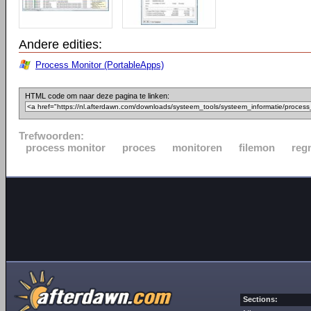
Andere edities:
Process Monitor (PortableApps)
HTML code om naar deze pagina te linken:
Trefwoorden:
process monitor
proces
monitoren
filemon
reg
Sections: