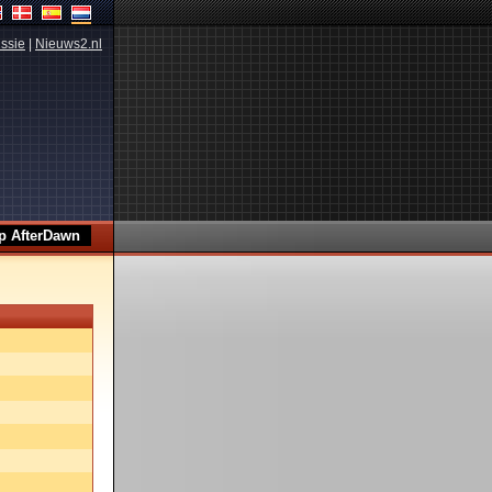
ssie
|
Nieuws2.nl