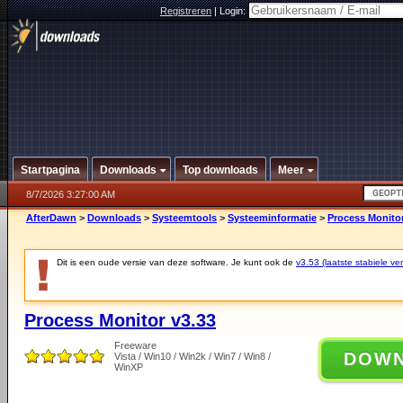
Registreren
|
Login:
Startpagina
Downloads
Top downloads
Meer
8/7/2026 3:27:00 AM
AfterDawn
>
Downloads
>
Systeemtools
>
Systeeminformatie
>
Process Monitor
Dit is een oude versie van deze software. Je kunt ook de
v3.53 (laatste stabiele ver
Process Monitor v3.33
Freeware
DOW
Vista / Win10 / Win2k / Win7 / Win8 /
WinXP