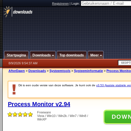
Registreren
|
Login:
Startpagina
Downloads
Top downloads
Meer
8/9/2026 9:54:37 AM
AfterDawn
>
Downloads
>
Systeemtools
>
Systeeminformatie
>
Process Monitor
Dit is een oude versie van deze software. Je kunt ook de
v3.53 (laatste stabiele ver
Process Monitor v2.94
Freeware
DOW
Vista / Win10 / Win2k / Win7 / Win8 /
WinXP