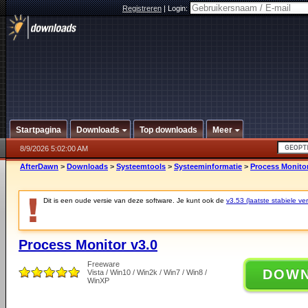
Registreren
|
Login:
Startpagina
Downloads
Top downloads
Meer
8/9/2026 5:02:00 AM
AfterDawn
>
Downloads
>
Systeemtools
>
Systeeminformatie
>
Process Monitor
Dit is een oude versie van deze software. Je kunt ook de
v3.53 (laatste stabiele ver
Process Monitor v3.0
Freeware
DOW
Vista / Win10 / Win2k / Win7 / Win8 /
WinXP