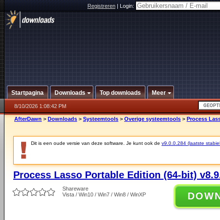
Registreren
|
Login:
Startpagina
Downloads
Top downloads
Meer
8/10/2026 1:08:42 PM
AfterDawn
>
Downloads
>
Systeemtools
>
Overige systeemtools
>
Process Lasso
Dit is een oude versie van deze software. Je kunt ook de
v9.0.0.284 (laatste stabie
Process Lasso Portable Edition (64-bit) v8.9
Shareware
DOW
Vista / Win10 / Win7 / Win8 / WinXP