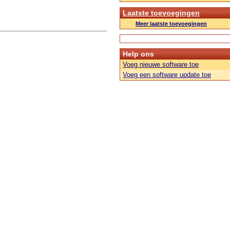
Laatste toevoegingen
Meer laatste toevoegingen
Help ons
Voeg nieuwe software toe
Voeg een software update toe