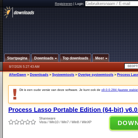
Registreren
|
Login:
Startpagina
Downloads
Top downloads
Meer
8/7/2026 5:27:43 AM
AfterDawn
>
Downloads
>
Systeemtools
>
Overige systeemtools
>
Process Lasso
Dit is een oude versie van deze software. Je kunt ook de
v9.0.0.284 (laatste stabie
Process Lasso Portable Edition (64-bit) v6.0
Shareware
DOW
Vista / Win10 / Win7 / Win8 / WinXP