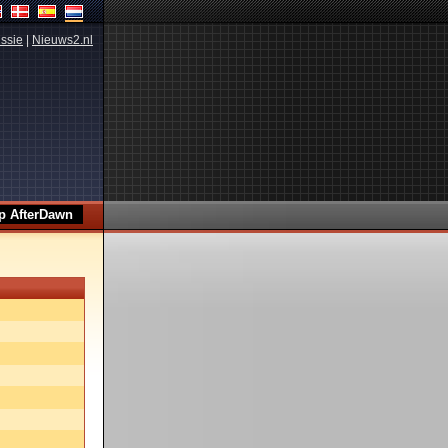
ssie
|
Nieuws2.nl