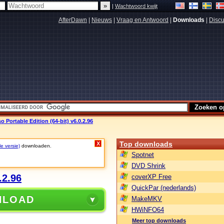
|
Wachtwoord kwijt
AfterDawn
|
Nieuws
|
Vraag en Antwoord
|
Downloads
|
Discu
 Portable Edition (64-bit) v6.0.2.96
Top downloads
X
le versie)
downloaden.
Spotnet
DVD Shrink
.2.96
coverXP Free
QuickPar (nederlands)
NLOAD
MakeMKV
HWiNFO64
Meer top downloads