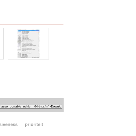
siveness
prioriteit