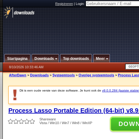
Registreren
|
Login:
Startpagina
Downloads
Top downloads
Meer
8/10/2026 10:33:46 AM
AfterDawn
>
Downloads
>
Systeemtools
>
Overige systeemtools
>
Process Lasso
Dit is een oude versie van deze software. Je kunt ook de
v9.0.0.284 (laatste stabie
Process Lasso Portable Edition (64-bit) v8.9
Shareware
DOW
Vista / Win10 / Win7 / Win8 / WinXP