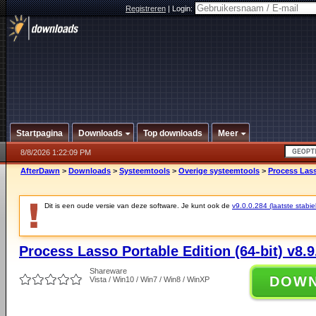
Registreren
|
Login:
Startpagina
Downloads
Top downloads
Meer
8/8/2026 1:22:09 PM
AfterDawn
>
Downloads
>
Systeemtools
>
Overige systeemtools
>
Process Lasso
Dit is een oude versie van deze software. Je kunt ook de
v9.0.0.284 (laatste stabie
Process Lasso Portable Edition (64-bit) v8.9
Shareware
DOW
Vista / Win10 / Win7 / Win8 / WinXP