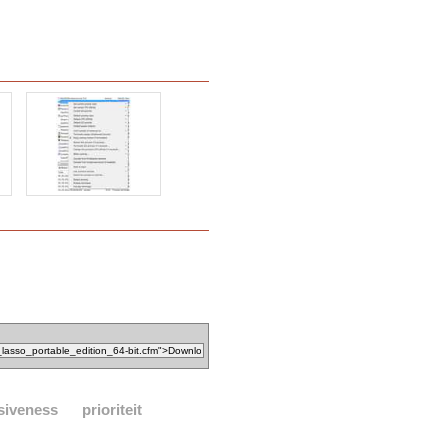
siveness
prioriteit