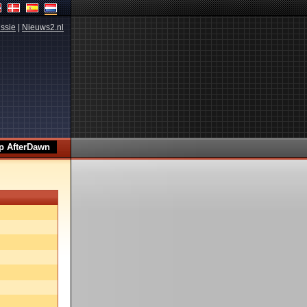
ssie
|
Nieuws2.nl