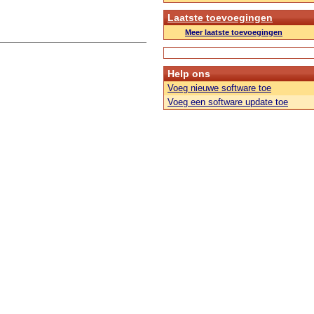
Laatste toevoegingen
Meer laatste toevoegingen
Help ons
Voeg nieuwe software toe
Voeg een software update toe