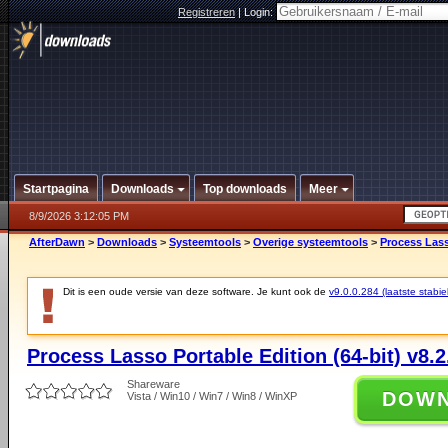
Registreren
|
Login:
Startpagina
Downloads
Top downloads
Meer
8/9/2026 3:12:05 PM
AfterDawn
>
Downloads
>
Systeemtools
>
Overige systeemtools
>
Process Lasso
Dit is een oude versie van deze software. Je kunt ook de
v9.0.0.284 (laatste stabie
Process Lasso Portable Edition (64-bit) v8.2
Shareware
DOW
Vista / Win10 / Win7 / Win8 / WinXP