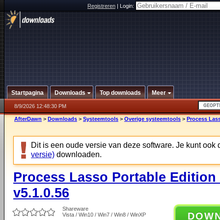
Registreren
|
Login:
Startpagina
Downloads
Top downloads
Meer
8/9/2026 12:48:30 PM
AfterDawn
>
Downloads
>
Systeemtools
>
Overige systeemtools
>
Process Lasso
Dit is een oude versie van deze software. Je kunt ook
versie)
downloaden.
Process Lasso Portable Edition (
v5.1.0.56
Shareware
DOW
Vista / Win10 / Win7 / Win8 / WinXP