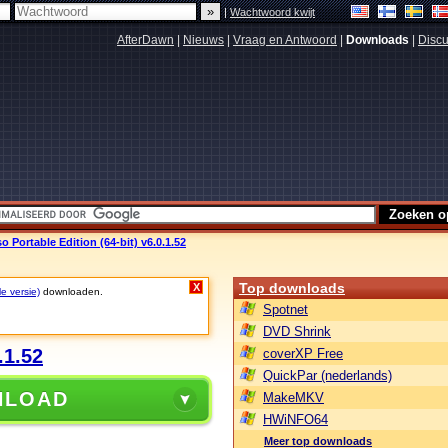
|
Wachtwoord kwijt
AfterDawn
|
Nieuws
|
Vraag en Antwoord
|
Downloads
|
Discu
 Portable Edition (64-bit) v6.0.1.52
Top downloads
X
le versie)
downloaden.
Spotnet
DVD Shrink
.1.52
coverXP Free
QuickPar (nederlands)
NLOAD
MakeMKV
HWiNFO64
Meer top downloads