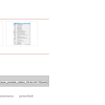
siveness
prioriteit