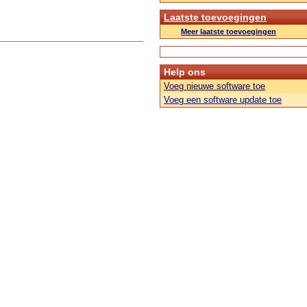
Laatste toevoegingen
Meer laatste toevoegingen
Help ons
Voeg nieuwe software toe
Voeg een software update toe