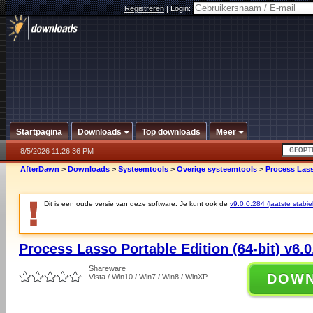
Registreren
|
Login:
Startpagina
Downloads
Top downloads
Meer
8/5/2026 11:26:36 PM
AfterDawn
>
Downloads
>
Systeemtools
>
Overige systeemtools
>
Process Lasso
Dit is een oude versie van deze software. Je kunt ook de
v9.0.0.284 (laatste stabie
Process Lasso Portable Edition (64-bit) v6.0
Shareware
DOW
Vista / Win10 / Win7 / Win8 / WinXP