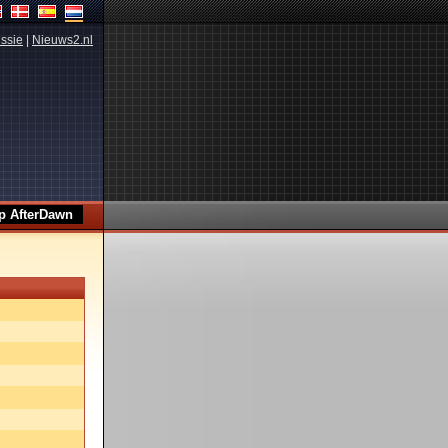
ssie
|
Nieuws2.nl