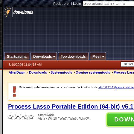
Registreren
|
Login:
Startpagina
Downloads
Top downloads
Meer
8/10/2026 11:04:15 AM
AfterDawn
>
Downloads
>
Systeemtools
>
Overige systeemtools
>
Process Lasso
Dit is een oude versie van deze software. Je kunt ook de
v9.0.0.284 (laatste stabie
Process Lasso Portable Edition (64-bit) v5.1
Shareware
DOW
Vista / Win10 / Win7 / Win8 / WinXP