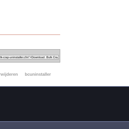
rwijderen
bcuninstaller