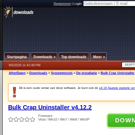
Registreren
|
Login:
Startpagina
Downloads
Top downloads
Meer
8/5/2026 11:42:48 PM
AfterDawn
>
Downloads
>
Systeemtools
>
De-installatie
>
Bulk Crap Uninstaller
Dit is een oude versie van deze software. Je kunt ook de
v4.16 (laatste stabiele ver
Bulk Crap Uninstaller v4.12.2
Freeware
DOW
Vista / Win10 / Win7 / Win8 / WinXP