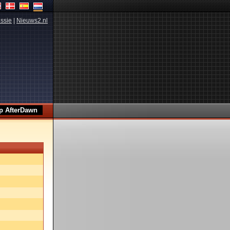
ssie
|
Nieuws2.nl