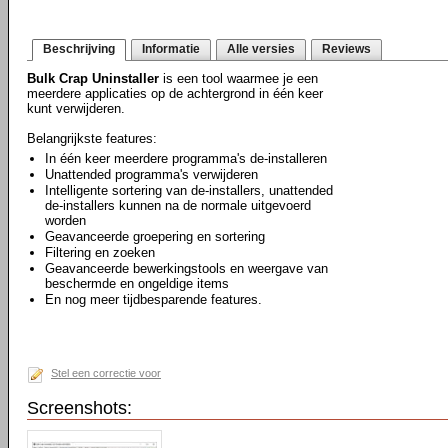
Beschrijving
Informatie
Alle versies
Reviews
Bulk Crap Uninstaller
is een tool waarmee je een
meerdere applicaties op de achtergrond in één keer
kunt verwijderen.
Belangrijkste features:
In één keer meerdere programma's de-installeren
Unattended programma's verwijderen
Intelligente sortering van de-installers, unattended
de-installers kunnen na de normale uitgevoerd
worden
Geavanceerde groepering en sortering
Filtering en zoeken
Geavanceerde bewerkingstools en weergave van
beschermde en ongeldige items
En nog meer tijdbesparende features.
Stel een correctie voor
Screenshots: