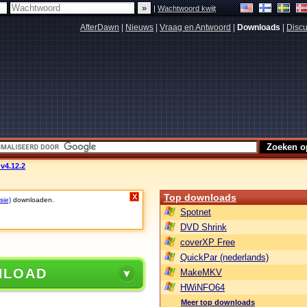
|
Wachtwoord kwijt
AfterDawn
|
Nieuws
|
Vraag en Antwoord
|
Downloads
|
Discu
 v4.12.2
Top downloads
X
sie)
downloaden.
Spotnet
DVD Shrink
coverXP Free
QuickPar (nederlands)
NLOAD
MakeMKV
HWiNFO64
Meer top downloads