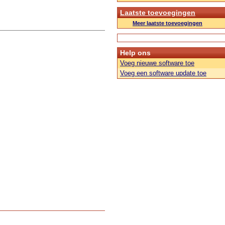
Laatste toevoegingen
Meer laatste toevoegingen
Help ons
Voeg nieuwe software toe
Voeg een software update toe