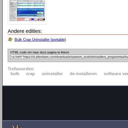
Andere edities:
Bulk Crap Uninstaller (portable)
HTML code om naar deze pagina te linken:
Trefwoorden:
bulk
crap
uninstaller
de-installeren
software ve