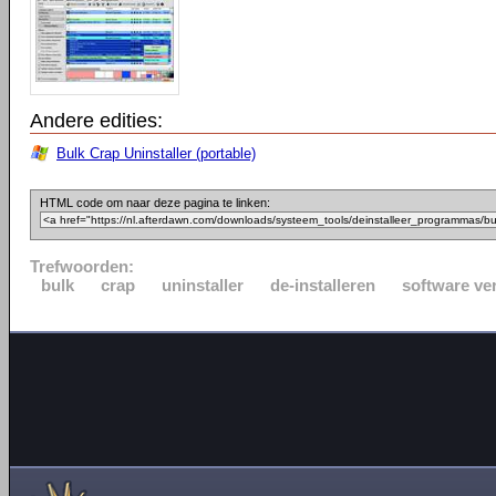
Andere edities:
Bulk Crap Uninstaller (portable)
HTML code om naar deze pagina te linken:
Trefwoorden:
bulk
crap
uninstaller
de-installeren
software ve