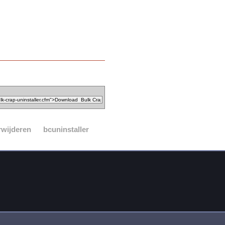
rwijderen
bcuninstaller