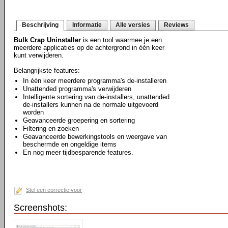
Beschrijving
Informatie
Alle versies
Reviews
Bulk Crap Uninstaller
is een tool waarmee je een
meerdere applicaties op de achtergrond in één keer
kunt verwijderen.
Belangrijkste features:
In één keer meerdere programma's de-installeren
Unattended programma's verwijderen
Intelligente sortering van de-installers, unattended
de-installers kunnen na de normale uitgevoerd
worden
Geavanceerde groepering en sortering
Filtering en zoeken
Geavanceerde bewerkingstools en weergave van
beschermde en ongeldige items
En nog meer tijdbesparende features.
Stel een correctie voor
Screenshots: