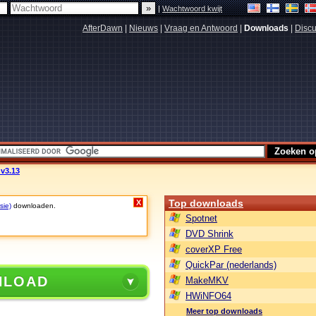
|
Wachtwoord kwijt
AfterDawn
|
Nieuws
|
Vraag en Antwoord
|
Downloads
|
Discu
 v3.13
Top downloads
X
sie)
downloaden.
Spotnet
DVD Shrink
coverXP Free
QuickPar (nederlands)
NLOAD
MakeMKV
HWiNFO64
Meer top downloads