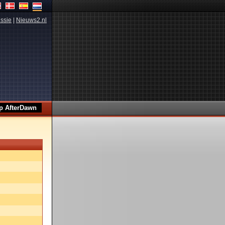
ssie
|
Nieuws2.nl