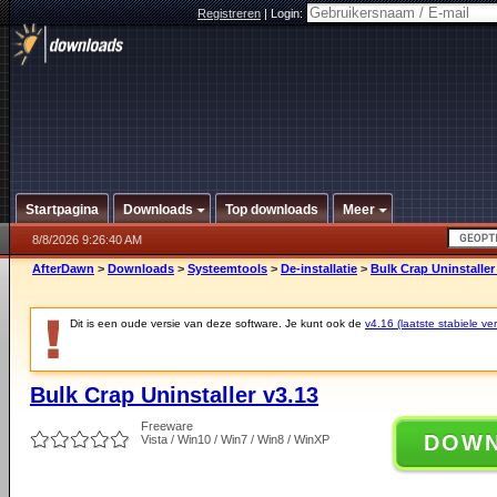
Registreren
|
Login:
Startpagina
Downloads
Top downloads
Meer
8/8/2026 9:26:40 AM
AfterDawn
>
Downloads
>
Systeemtools
>
De-installatie
>
Bulk Crap Uninstaller
Dit is een oude versie van deze software. Je kunt ook de
v4.16 (laatste stabiele ver
Bulk Crap Uninstaller v3.13
Freeware
DOW
Vista / Win10 / Win7 / Win8 / WinXP