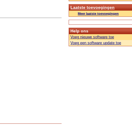
Laatste toevoegingen
Meer laatste toevoegingen
Help ons
Voeg nieuwe software toe
Voeg een software update toe