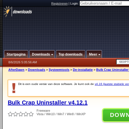
Registreren
|
Login:
Startpagina
Downloads
Top downloads
Meer
8/6/2026 5:05:56 AM
AfterDawn
>
Downloads
>
Systeemtools
>
De-installatie
>
Bulk Crap Uninstaller
Dit is een oude versie van deze software. Je kunt ook de
v4.16 (laatste stabiele ver
Bulk Crap Uninstaller v4.12.1
Freeware
DOW
Vista / Win10 / Win7 / Win8 / WinXP