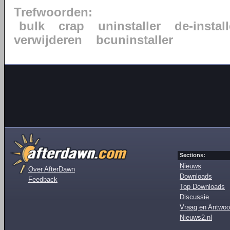
Trefwoorden:
bulk
crap
uninstaller
de-instal
verwijderen
bcuninstaller
Sections:
Nieuws
Over AfterDawn
Downloads
Feedback
Top Downloads
Discussie
Vraag en Antwoo
Nieuws2.nl