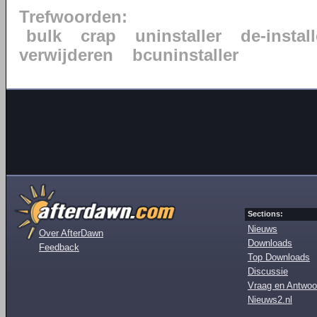
Trefwoorden:
bulk
crap
uninstaller
de-instal
verwijderen
bcuninstaller
Sections:
Nieuws
Over AfterDawn
Downloads
Feedback
Top Downloads
Discussie
Vraag en Antwoo
Nieuws2.nl