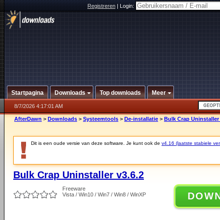
Registreren
|
Login:
Startpagina
Downloads
Top downloads
Meer
8/7/2026 4:17:01 AM
AfterDawn
>
Downloads
>
Systeemtools
>
De-installatie
>
Bulk Crap Uninstaller 
Dit is een oude versie van deze software. Je kunt ook de
v4.16 (laatste stabiele ver
Bulk Crap Uninstaller v3.6.2
Freeware
DOW
Vista / Win10 / Win7 / Win8 / WinXP