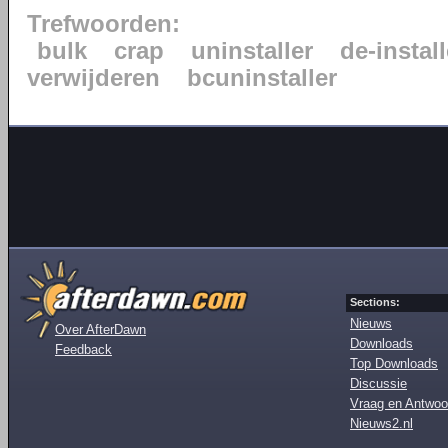
Trefwoorden:
bulk
crap
uninstaller
de-instal
verwijderen
bcuninstaller
Sections:
Nieuws
Over AfterDawn
Downloads
Feedback
Top Downloads
Discussie
Vraag en Antwoo
Nieuws2.nl