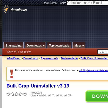
Registreren
|
Login:
Startpagina
Downloads
Top downloads
Meer
8/9/2026 1:08:42 PM
AfterDawn
>
Downloads
>
Systeemtools
>
De-installatie
>
Bulk Crap Uninstaller
Dit is een oude versie van deze software. Je kunt ook de
v4.16 (laatste stabiele ver
Bulk Crap Uninstaller v3.19
Freeware
DOW
Vista / Win10 / Win7 / Win8 / WinXP