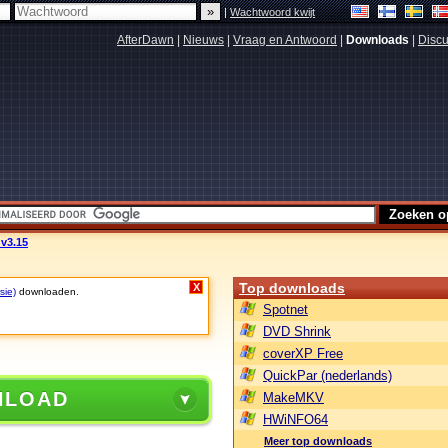
|
Wachtwoord kwijt
AfterDawn
|
Nieuws
|
Vraag en Antwoord
|
Downloads
|
Discu
 v3.15
Top downloads
X
sie)
downloaden.
Spotnet
DVD Shrink
coverXP Free
QuickPar (nederlands)
NLOAD
MakeMKV
HWiNFO64
Meer top downloads