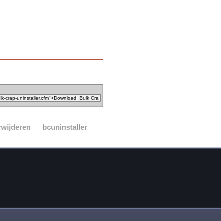
rwijderen
bcuninstaller