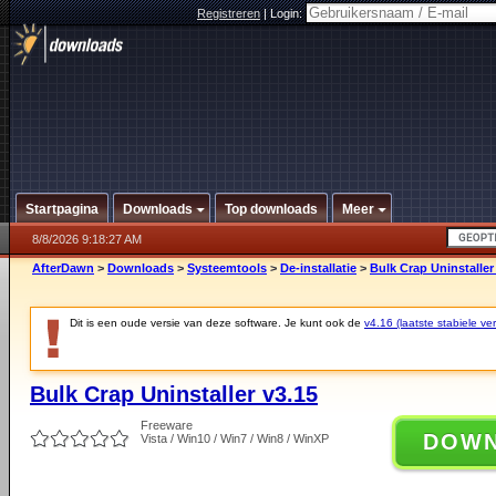
Registreren
|
Login:
Startpagina
Downloads
Top downloads
Meer
8/8/2026 9:18:27 AM
AfterDawn
>
Downloads
>
Systeemtools
>
De-installatie
>
Bulk Crap Uninstaller
Dit is een oude versie van deze software. Je kunt ook de
v4.16 (laatste stabiele ver
Bulk Crap Uninstaller v3.15
Freeware
DOW
Vista / Win10 / Win7 / Win8 / WinXP