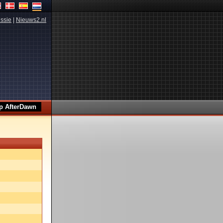
ssie
|
Nieuws2.nl