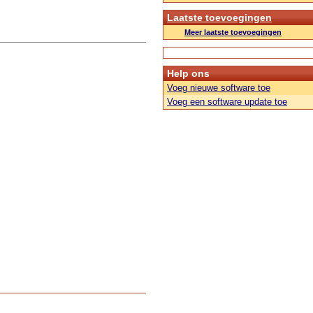
Laatste toevoegingen
Meer laatste toevoegingen
Help ons
Voeg nieuwe software toe
Voeg een software update toe