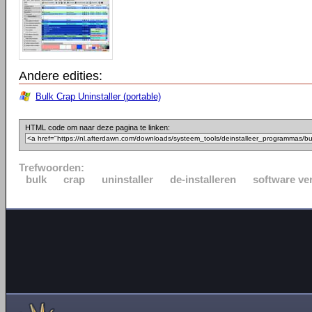
Andere edities:
Bulk Crap Uninstaller (portable)
HTML code om naar deze pagina te linken:
Trefwoorden:
bulk
crap
uninstaller
de-installeren
software ve