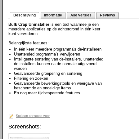
Beschrijving
Informatie
Alle versies
Reviews
Bulk Crap Uninstaller
is een tool waarmee je een
meerdere applicaties op de achtergrond in één keer
kunt verwijderen.
Belangrijkste features:
In één keer meerdere programma's de-installeren
Unattended programma's verwijderen
Intelligente sortering van de-installers, unattended
de-installers kunnen na de normale uitgevoerd
worden
Geavanceerde groepering en sortering
Filtering en zoeken
Geavanceerde bewerkingstools en weergave van
beschermde en ongeldige items
En nog meer tijdbesparende features.
Stel een correctie voor
Screenshots: