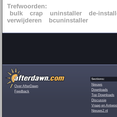
Trefwoorden:
bulk
crap
uninstaller
de-instal
verwijderen
bcuninstaller
Sections:
Nieuws
Over AfterDawn
Downloads
Feedback
Top Downloads
Discussie
Vraag en Antwoo
Nieuws2.nl