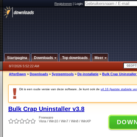
Registreren
|
Login:
Startpagina
Downloads
Top downloads
Meer
8/7/2026 5:52:22 AM
AfterDawn
>
Downloads
>
Systeemtools
>
De-installatie
>
Bulk Crap Uninstaller
Dit is een oude versie van deze software. Je kunt ook de
v4.16 (laatste stabiele ver
Bulk Crap Uninstaller v3.8
Freeware
DOW
Vista / Win10 / Win7 / Win8 / WinXP