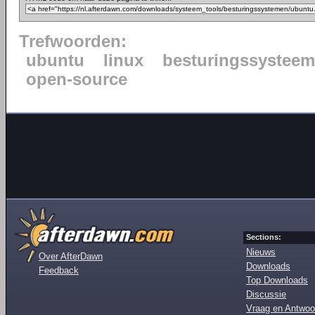
Trefwoorden:
ubuntu
linux
besturingssysteem
open-source
Sections:
Nieuws
Over AfterDawn
Downloads
Feedback
Top Downloads
Discussie
Vraag en Antwoo