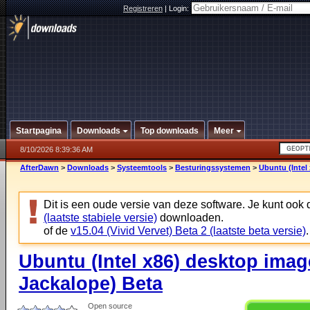
Registreren
|
Login:
Startpagina
Downloads
Top downloads
Meer
8/10/2026 8:39:36 AM
AfterDawn
>
Downloads
>
Systeemtools
>
Besturingssystemen
>
Ubuntu (Intel
Dit is een oude versie van deze software. Je kunt ook
(laatste stabiele versie)
downloaden.
of de
v15.04 (Vivid Vervet) Beta 2 (laatste beta versie)
.
Ubuntu (Intel x86) desktop imag
Jackalope) Beta
Open source