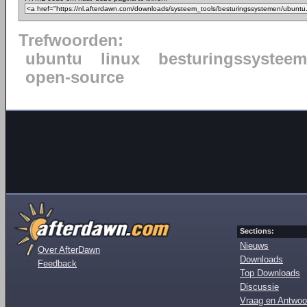
Trefwoorden:
ubuntu
linux
besturingssysteem
open-source
Sections:
Nieuws
Over AfterDawn
Downloads
Feedback
Top Downloads
Discussie
Vraag en Antwoo