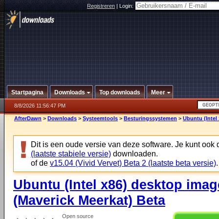
Registreren
|
Login:
Startpagina
Downloads
Top downloads
Meer
8/8/2026 11:56:47 PM
AfterDawn
>
Downloads
>
Systeemtools
>
Besturingssystemen
>
Ubuntu (Intel
Dit is een oude versie van deze software. Je kunt ook
(laatste stabiele versie)
downloaden.
of de
v15.04 (Vivid Vervet) Beta 2 (laatste beta versie)
.
Ubuntu (Intel x86) desktop imag
(Maverick Meerkat) Beta
Open source