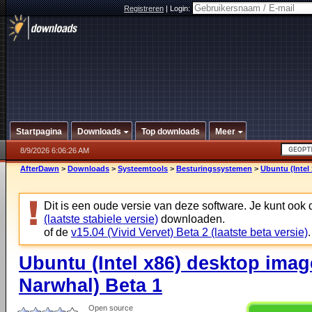
Registreren
|
Login:
Startpagina
Downloads
Top downloads
Meer
8/9/2026 6:06:26 AM
AfterDawn
>
Downloads
>
Systeemtools
>
Besturingssystemen
>
Ubuntu (Intel
Dit is een oude versie van deze software. Je kunt ook
(laatste stabiele versie)
downloaden.
of de
v15.04 (Vivid Vervet) Beta 2 (laatste beta versie)
.
Ubuntu (Intel x86) desktop imag
Narwhal) Beta 1
Open source