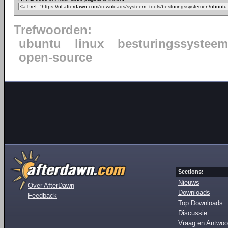
Trefwoorden:
ubuntu
linux
besturingssysteem
open-source
Sections:
Nieuws
Over AfterDawn
Downloads
Feedback
Top Downloads
Discussie
Vraag en Antwoo