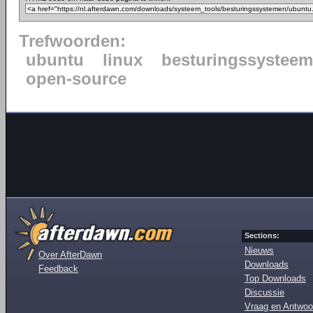
Trefwoorden:
ubuntu
linux
besturingssysteem
open-source
Sections:
Nieuws
Over AfterDawn
Downloads
Feedback
Top Downloads
Discussie
Vraag en Antwoo