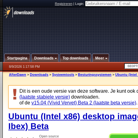
Registreren
|
Login:
Startpagina
Downloads
Top downloads
Meer
8/9/2026 1:17:58 PM
AfterDawn
>
Downloads
>
Systeemtools
>
Besturingssystemen
>
Ubuntu (Intel 
Dit is een oude versie van deze software. Je kunt ook
(laatste stabiele versie)
downloaden.
of de
v15.04 (Vivid Vervet) Beta 2 (laatste beta versie)
.
Ubuntu (Intel x86) desktop image
Ibex) Beta
Open source