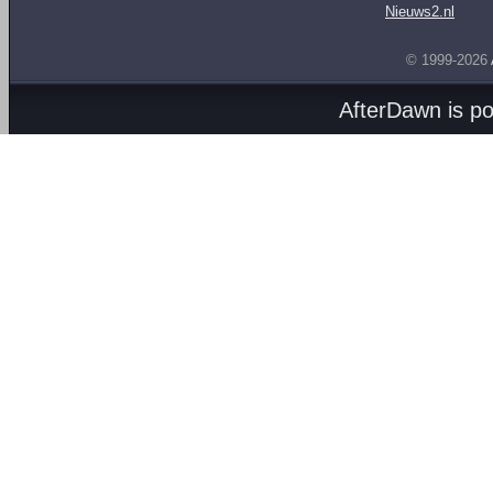
Nieuws2.nl
© 1999-2026
AfterDawn is p