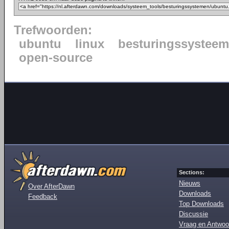
Trefwoorden:
ubuntu
linux
besturingssysteem
open-source
Sections:
Nieuws
Over AfterDawn
Downloads
Feedback
Top Downloads
Discussie
Vraag en Antwoo