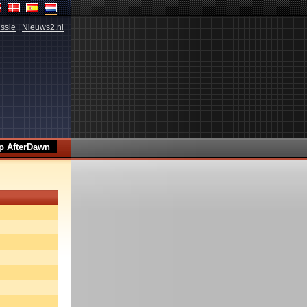
ssie
|
Nieuws2.nl