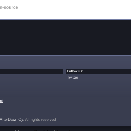
n-source
Follow us:
Twitter
rd
AfterDawn Oy
. All rights reserved