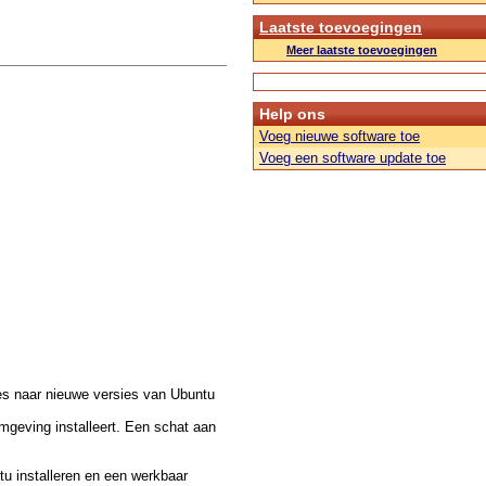
Laatste toevoegingen
Meer laatste toevoegingen
Help ons
Voeg nieuwe software toe
Voeg een software update toe
des naar nieuwe versies van Ubuntu
mgeving installeert. Een schat aan
tu installeren en een werkbaar