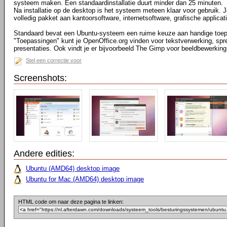
systeem maken. Een standaardinstallatie duurt minder dan 25 minuten.
Na installatie op de desktop is het systeem meteen klaar voor gebruik. 
volledig pakket aan kantoorsoftware, internetsoftware, grafische applicati
Standaard bevat een Ubuntu-systeem een ruime keuze aan handige toep
"Toepassingen" kunt je OpenOffice.org vinden voor tekstverwerking, s
presentaties. Ook vindt je er bijvoorbeeld The Gimp voor beeldbewerking
Stel een correctie voor
Screenshots:
Andere edities:
Ubuntu (AMD64) desktop image
Ubuntu for Mac (AMD64) desktop image
HTML code om naar deze pagina te linken: