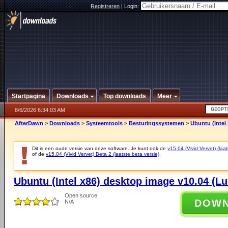
Registreren
|
Login:
Startpagina
Downloads
Top downloads
Meer
8/6/2026 6:34:03 AM
AfterDawn
>
Downloads
>
Systeemtools
>
Besturingssystemen
>
Ubuntu (Intel
Dit is een oude versie van deze software. Je kunt ook de
v15.04 (Vivid Vervet) (laat
of de
v15.04 (Vivid Vervet) Beta 2 (laatste beta versie)
.
Ubuntu (Intel x86) desktop image v10.04 (Lu
Open source
DOW
N/A