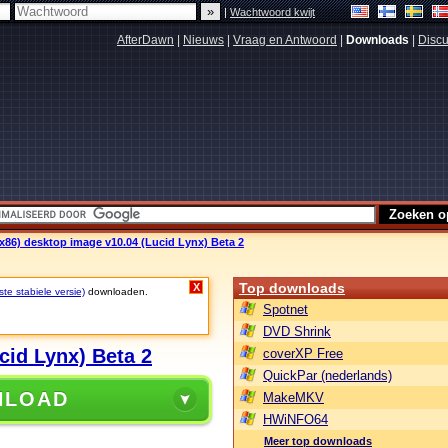
|
Wachtwoord kwijt
AfterDawn
|
Nieuws
|
Vraag en Antwoord
|
Downloads
|
Discu
 x86) desktop image v10.04 (Lucid Lynx) Beta 2
Top downloads
X
ste stabiele versie)
downloaden.
Spotnet
DVD Shrink
cid Lynx) Beta 2
coverXP Free
QuickPar (nederlands)
NLOAD
MakeMKV
HWiNFO64
Meer top downloads