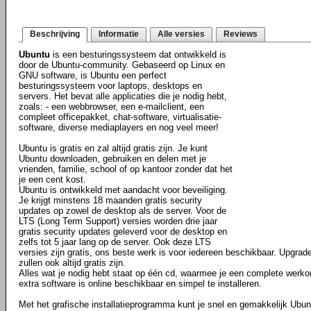
Beschrijving
Informatie
Alle versies
Reviews
Ubuntu
is een besturingssysteem dat ontwikkeld is
door de Ubuntu-community. Gebaseerd op Linux en
GNU software, is Ubuntu een perfect
besturingssysteem voor laptops, desktops en
servers. Het bevat alle applicaties die je nodig hebt,
zoals: - een webbrowser, een e-mailclient, een
compleet officepakket, chat-software, virtualisatie-
software, diverse mediaplayers en nog veel meer!
Ubuntu is gratis en zal altijd gratis zijn. Je kunt
Ubuntu downloaden, gebruiken en delen met je
vrienden, familie, school of op kantoor zonder dat het
je een cent kost.
Ubuntu is ontwikkeld met aandacht voor beveiliging.
Je krijgt minstens 18 maanden gratis security
updates op zowel de desktop als de server. Voor de
LTS (Long Term Support) versies worden drie jaar
gratis security updates geleverd voor de desktop en
zelfs tot 5 jaar lang op de server. Ook deze LTS
versies zijn gratis, ons beste werk is voor iedereen beschikbaar. Upgra
zullen ook altijd gratis zijn.
Alles wat je nodig hebt staat op één cd, waarmee je een complete werko
extra software is online beschikbaar en simpel te installeren.
Met het grafische installatieprogramma kunt je snel en gemakkelijk Ubun