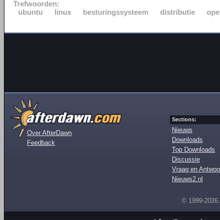
Trefwoorden:
ubuntu
linux
besturingssysteem
distributie
ope
Sections:
Nieuws
Over AfterDawn
Downloads
Feedback
Top Downloads
Discussie
Vraag en Antwoo
Nieuws2.nl
© 1999-2026