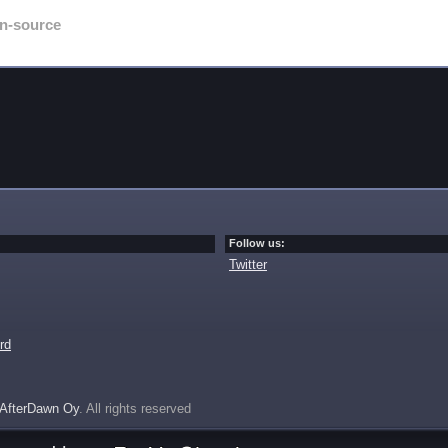
n-source
Follow us:
Twitter
rd
AfterDawn Oy
. All rights reserved