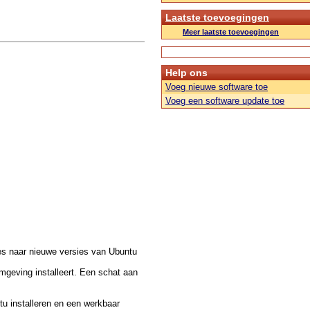
Laatste toevoegingen
Meer laatste toevoegingen
Help ons
Voeg nieuwe software toe
Voeg een software update toe
des naar nieuwe versies van Ubuntu
mgeving installeert. Een schat aan
tu installeren en een werkbaar