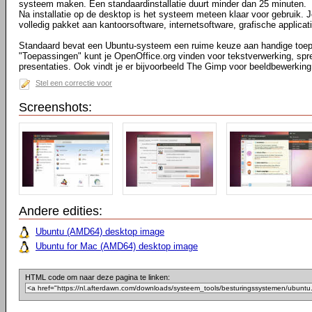
systeem maken. Een standaardinstallatie duurt minder dan 25 minuten.
Na installatie op de desktop is het systeem meteen klaar voor gebruik. 
volledig pakket aan kantoorsoftware, internetsoftware, grafische applicati
Standaard bevat een Ubuntu-systeem een ruime keuze aan handige toep
"Toepassingen" kunt je OpenOffice.org vinden voor tekstverwerking, s
presentaties. Ook vindt je er bijvoorbeeld The Gimp voor beeldbewerking
Stel een correctie voor
Screenshots:
Andere edities:
Ubuntu (AMD64) desktop image
Ubuntu for Mac (AMD64) desktop image
HTML code om naar deze pagina te linken: