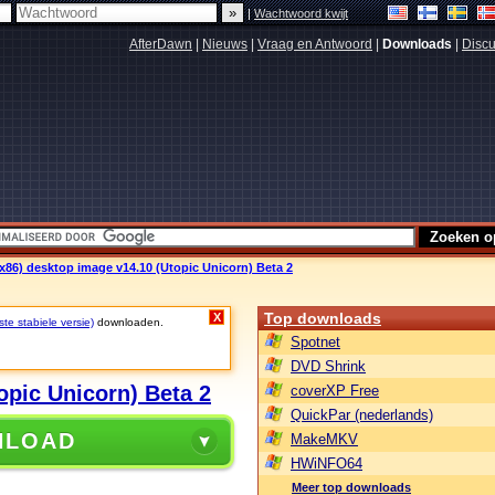
|
Wachtwoord kwijt
AfterDawn
|
Nieuws
|
Vraag en Antwoord
|
Downloads
|
Discu
 x86) desktop image v14.10 (Utopic Unicorn) Beta 2
Top downloads
X
ste stabiele versie)
downloaden.
Spotnet
DVD Shrink
opic Unicorn) Beta 2
coverXP Free
QuickPar (nederlands)
NLOAD
MakeMKV
HWiNFO64
Meer top downloads