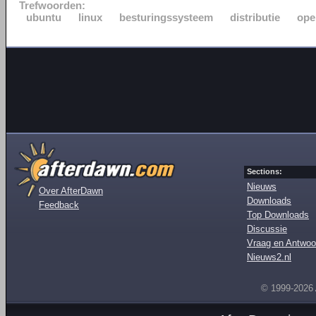
Trefwoorden:
ubuntu
linux
besturingssysteem
distributie
ope
Sections:
Nieuws
Over AfterDawn
Downloads
Feedback
Top Downloads
Discussie
Vraag en Antwoo
Nieuws2.nl
© 1999-2026