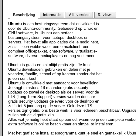
Beschrijving
Informatie
Alle versies
Reviews
Ubuntu
is een besturingssysteem dat ontwikkeld is
door de Ubuntu-community. Gebaseerd op Linux en
GNU software, is Ubuntu een perfect
besturingssysteem voor laptops, desktops en
servers. Het bevat alle applicaties die je nodig hebt,
zoals: - een webbrowser, een e-mailclient, een
compleet officepakket, chat-software, virtualisatie-
software, diverse mediaplayers en nog veel meer!
Ubuntu is gratis en zal altijd gratis zijn. Je kunt
Ubuntu downloaden, gebruiken en delen met je
vrienden, familie, school of op kantoor zonder dat het
je een cent kost.
Ubuntu is ontwikkeld met aandacht voor beveiliging.
Je krijgt minstens 18 maanden gratis security
updates op zowel de desktop als de server. Voor de
LTS (Long Term Support) versies worden drie jaar
gratis security updates geleverd voor de desktop en
zelfs tot 5 jaar lang op de server. Ook deze LTS
versies zijn gratis, ons beste werk is voor iedereen beschikbaar. Upgra
zullen ook altijd gratis zijn.
Alles wat je nodig hebt staat op één cd, waarmee je een complete werko
extra software is online beschikbaar en simpel te installeren.
Met het grafische installatieprogramma kunt je snel en gemakkelijk Ubun