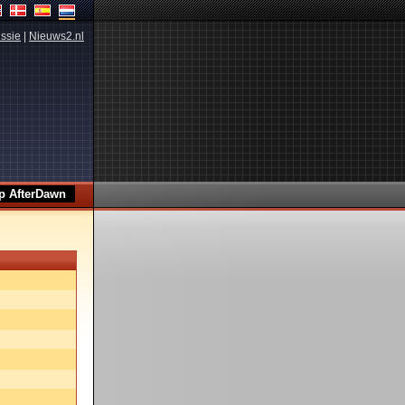
ssie
|
Nieuws2.nl