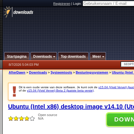
Registreren
|
Login:
Startpagina
Downloads
Top downloads
Meer
8/7/2026 5:04:03 PM
AfterDawn
>
Downloads
>
Systeemtools
>
Besturingssystemen
>
Ubuntu (Intel
Dit is een oude versie van deze software. Je kunt ook de
v15.04 (Vivid Vervet) (laat
of de
v15.04 (Vivid Vervet) Beta 2 (laatste beta versie)
.
Ubuntu (Intel x86) desktop image v14.10 (Ut
Open source
DOW
N/A