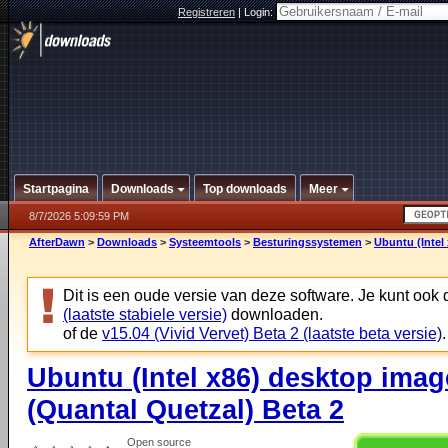
Registreren
|
Login:
Startpagina
Downloads
Top downloads
Meer
8/7/2026 5:09:59 PM
AfterDawn
>
Downloads
>
Systeemtools
>
Besturingssystemen
>
Ubuntu (Intel
Dit is een oude versie van deze software. Je kunt ook
(laatste stabiele versie)
downloaden.
of de
v15.04 (Vivid Vervet) Beta 2 (laatste beta versie)
.
Ubuntu (Intel x86) desktop imag
(Quantal Quetzal) Beta 2
Open source