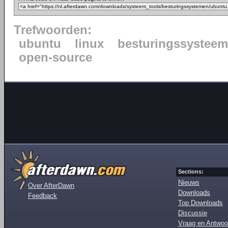
Trefwoorden:
ubuntu
linux
besturingssysteem
open-source
Sections:
Nieuws
Over AfterDawn
Downloads
Feedback
Top Downloads
Discussie
Vraag en Antwoo