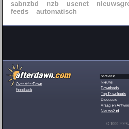
sabnzbd
nzb
usenet
nieuwsgr
feeds
automatisch
Sections:
Nieuws
Over AfterDawn
Downloads
Feedback
Top Downloads
Discussie
Vraag en Antwoo
Nieuws2.nl
© 1999-2026