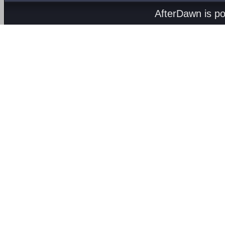
AfterDawn is p