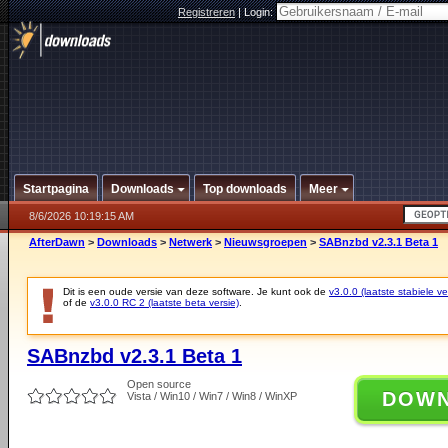
Registreren
|
Login:
Startpagina
Downloads
Top downloads
Meer
8/6/2026 10:19:15 AM
AfterDawn
>
Downloads
>
Netwerk
>
Nieuwsgroepen
>
SABnzbd v2.3.1 Beta 1
Dit is een oude versie van deze software. Je kunt ook de
v3.0.0 (laatste stabiele ve
of de
v3.0.0 RC 2 (laatste beta versie)
.
SABnzbd v2.3.1 Beta 1
Open source
DOW
Vista / Win10 / Win7 / Win8 / WinXP